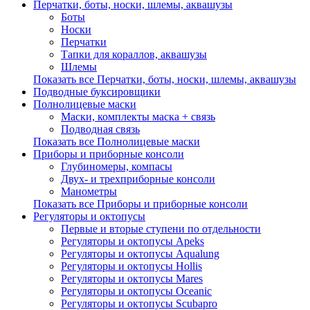
Перчатки, боты, носки, шлемы, аквашузы
Боты
Носки
Перчатки
Тапки для кораллов, аквашузы
Шлемы
Показать все Перчатки, боты, носки, шлемы, аквашузы
Подводные буксировщики
Полнолицевые маски
Маски, комплекты маска + связь
Подводная связь
Показать все Полнолицевые маски
Приборы и приборные консоли
Глубиномеры, компасы
Двух- и трехприборные консоли
Манометры
Показать все Приборы и приборные консоли
Регуляторы и октопусы
Первые и вторые ступени по отдельности
Регуляторы и октопусы Apeks
Регуляторы и октопусы Aqualung
Регуляторы и октопусы Hollis
Регуляторы и октопусы Mares
Регуляторы и октопусы Oceanic
Регуляторы и октопусы Scubapro