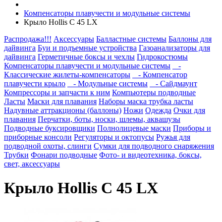
Компенсаторы плавучести и модульные системы
Крыло Hollis C 45 LX
Распродажа!!!
Аксессуары
Балластные системы
Баллоны для
дайвинга
Буи и подъемные устройства
Газоанализаторы для
дайвинга
Герметичные боксы и чехлы
Гидрокостюмы
Компенсаторы плавучести и модульные системы
-
Классические жилеты-компенсаторы
- Компенсатор
плавучести крыло
- Модульные системы
- Сайдмаунт
Компрессоры и запчасти к ним
Компьютеры подводные
Ласты
Маски для плавания
Наборы маска трубка ласты
Надувные аттракционы (баллоны)
Ножи
Одежда
Очки для
плавания
Перчатки, боты, носки, шлемы, аквашузы
Подводные буксировщики
Полнолицевые маски
Приборы и
приборные консоли
Регуляторы и октопусы
Ружья для
подводной охоты, слинги
Сумки для подводного снаряжения
Трубки
Фонари подводные
Фото- и видеотехника, боксы,
свет, аксессуары
Крыло Hollis C 45 LX