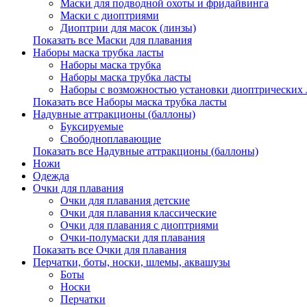
Маски для подводной охоты и фридайвинга
Маски с диоптриями
Диоптрии для масок (линзы)
Показать все Маски для плавания
Наборы маска трубка ласты
Наборы маска трубка
Наборы маска трубка ласты
Наборы с возможностью установки диоптрических 
Показать все Наборы маска трубка ласты
Надувные аттракционы (баллоны)
Буксируемые
Свободноплавающие
Показать все Надувные аттракционы (баллоны)
Ножи
Одежда
Очки для плавания
Очки для плавания детские
Очки для плавания классические
Очки для плавания с диоптриями
Очки-полумаски для плавания
Показать все Очки для плавания
Перчатки, боты, носки, шлемы, аквашузы
Боты
Носки
Перчатки