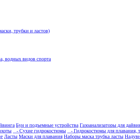
аски, трубки и ластов)
а, водных видов спорта
айвинга
Буи и подъемные устройства
Газоанализаторы для дайви
охоты
- Сухие гидрокостюмы
- Гидрокостюмы для плавания, т
ые
Ласты
Маски для плавания
Наборы маска трубка ласты
Надувн