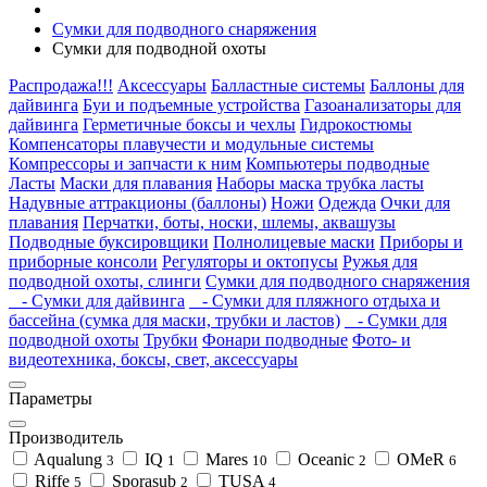
Сумки для подводного снаряжения
Сумки для подводной охоты
Распродажа!!!
Аксессуары
Балластные системы
Баллоны для
дайвинга
Буи и подъемные устройства
Газоанализаторы для
дайвинга
Герметичные боксы и чехлы
Гидрокостюмы
Компенсаторы плавучести и модульные системы
Компрессоры и запчасти к ним
Компьютеры подводные
Ласты
Маски для плавания
Наборы маска трубка ласты
Надувные аттракционы (баллоны)
Ножи
Одежда
Очки для
плавания
Перчатки, боты, носки, шлемы, аквашузы
Подводные буксировщики
Полнолицевые маски
Приборы и
приборные консоли
Регуляторы и октопусы
Ружья для
подводной охоты, слинги
Сумки для подводного снаряжения
- Сумки для дайвинга
- Сумки для пляжного отдыха и
бассейна (сумка для маски, трубки и ластов)
- Сумки для
подводной охоты
Трубки
Фонари подводные
Фото- и
видеотехника, боксы, свет, аксессуары
Параметры
Производитель
Aqualung
IQ
Mares
Oceanic
OMeR
3
1
10
2
6
Riffe
Sporasub
TUSA
5
2
4