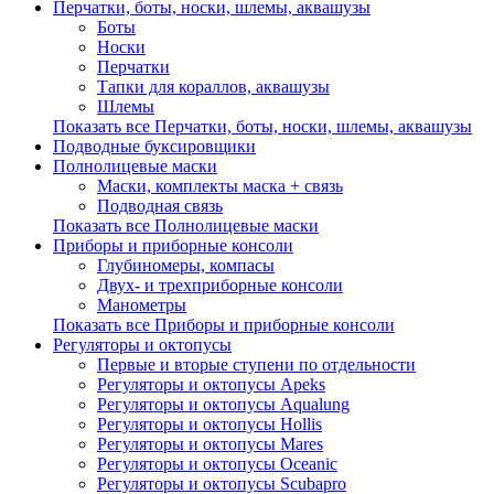
Перчатки, боты, носки, шлемы, аквашузы
Боты
Носки
Перчатки
Тапки для кораллов, аквашузы
Шлемы
Показать все Перчатки, боты, носки, шлемы, аквашузы
Подводные буксировщики
Полнолицевые маски
Маски, комплекты маска + связь
Подводная связь
Показать все Полнолицевые маски
Приборы и приборные консоли
Глубиномеры, компасы
Двух- и трехприборные консоли
Манометры
Показать все Приборы и приборные консоли
Регуляторы и октопусы
Первые и вторые ступени по отдельности
Регуляторы и октопусы Apeks
Регуляторы и октопусы Aqualung
Регуляторы и октопусы Hollis
Регуляторы и октопусы Mares
Регуляторы и октопусы Oceanic
Регуляторы и октопусы Scubapro