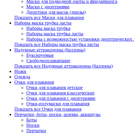
Маски для подводной охоты и фридайвинга
Маски с диоптриями
Диоптрии для масок (линзы)
Показать все Маски для плавания
Наборы маска трубка ласты
Наборы маска трубка
Наборы маска трубка ласты
Наборы с возможностью установки диоптрических 
Показать все Наборы маска трубка ласты
Надувные аттракционы (баллоны)
Буксируемые
Свободноплавающие
Показать все Надувные аттракционы (баллоны)
Ножи
Одежда
Очки для плавания
Очки для плавания детские
Очки для плавания классические
Очки для плавания с диоптриями
Очки-полумаски для плавания
Показать все Очки для плавания
Перчатки, боты, носки, шлемы, аквашузы
Боты
Носки
Перчатки