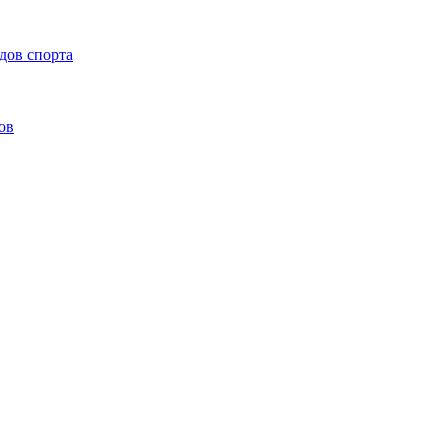
дов спорта
ов