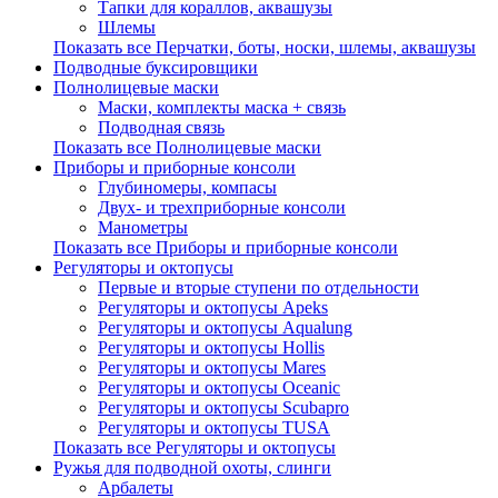
Тапки для кораллов, аквашузы
Шлемы
Показать все Перчатки, боты, носки, шлемы, аквашузы
Подводные буксировщики
Полнолицевые маски
Маски, комплекты маска + связь
Подводная связь
Показать все Полнолицевые маски
Приборы и приборные консоли
Глубиномеры, компасы
Двух- и трехприборные консоли
Манометры
Показать все Приборы и приборные консоли
Регуляторы и октопусы
Первые и вторые ступени по отдельности
Регуляторы и октопусы Apeks
Регуляторы и октопусы Aqualung
Регуляторы и октопусы Hollis
Регуляторы и октопусы Mares
Регуляторы и октопусы Oceanic
Регуляторы и октопусы Scubapro
Регуляторы и октопусы TUSA
Показать все Регуляторы и октопусы
Ружья для подводной охоты, слинги
Арбалеты