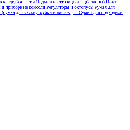
ска трубка ласты
Надувные аттракционы (баллоны)
Ножи
 и приборные консоли
Регуляторы и октопусы
Ружья для
(сумка для маски, трубки и ластов)
- Сумки для подводной