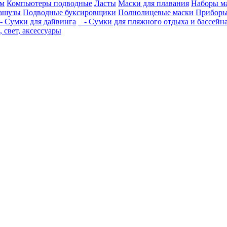
им
Компьютеры подводные
Ласты
Маски для плавания
Наборы ма
вашузы
Подводные буксировщики
Полнолицевые маски
Приборы
 Сумки для дайвинга
- Сумки для пляжного отдыха и бассейна 
 свет, аксессуары