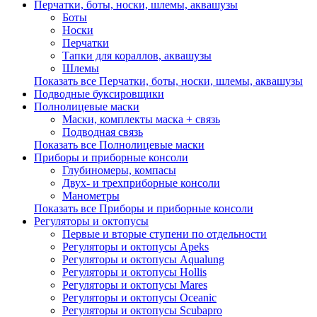
Перчатки, боты, носки, шлемы, аквашузы
Боты
Носки
Перчатки
Тапки для кораллов, аквашузы
Шлемы
Показать все Перчатки, боты, носки, шлемы, аквашузы
Подводные буксировщики
Полнолицевые маски
Маски, комплекты маска + связь
Подводная связь
Показать все Полнолицевые маски
Приборы и приборные консоли
Глубиномеры, компасы
Двух- и трехприборные консоли
Манометры
Показать все Приборы и приборные консоли
Регуляторы и октопусы
Первые и вторые ступени по отдельности
Регуляторы и октопусы Apeks
Регуляторы и октопусы Aqualung
Регуляторы и октопусы Hollis
Регуляторы и октопусы Mares
Регуляторы и октопусы Oceanic
Регуляторы и октопусы Scubapro