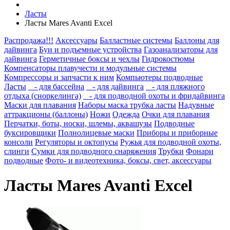
Ласты
Ласты Mares Avanti Excel
Распродажа!!!
Аксессуары
Балластные системы
Баллоны для
дайвинга
Буи и подъемные устройства
Газоанализаторы для
дайвинга
Герметичные боксы и чехлы
Гидрокостюмы
Компенсаторы плавучести и модульные системы
Компрессоры и запчасти к ним
Компьютеры подводные
Ласты
- для бассейна
- для дайвинга
- для пляжного
отдыха (сноркелинга)
- для подводной охоты и фридайвинга
Маски для плавания
Наборы маска трубка ласты
Надувные
аттракционы (баллоны)
Ножи
Одежда
Очки для плавания
Перчатки, боты, носки, шлемы, аквашузы
Подводные
буксировщики
Полнолицевые маски
Приборы и приборные
консоли
Регуляторы и октопусы
Ружья для подводной охоты,
слинги
Сумки для подводного снаряжения
Трубки
Фонари
подводные
Фото- и видеотехника, боксы, свет, аксессуары
Ласты Mares Avanti Excel