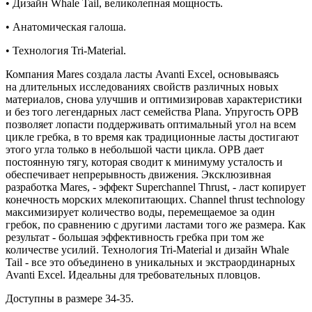
• Дизайн
Whale Tail, великолепная мощность.
• Анатомическая галоша.
• Технология Tri-Material.
Компания Mares создала ласты Avanti Excel, основываясь
на длительных исследованиях свойств различных новых
материалов,
снова улучшив и оптимизировав характеристики
и без того легендарных ласт семейства Plana. Упругость OPB
позволяет лопасти поддерживать оптимальный угол на всем
цикле гребка, в то время как традиционные ласты достигают
этого угла только в небольшой части цикла. OPB дает
постоянную тягу, которая сводит к минимуму усталость и
обеспечивает непрерывность движения. Эксклюзивная
разработка Mares, - эффект Superchannel Thrust, - ласт копирует
конечность морских млекопитающих. Channel thrust technology
максимизирует количество воды, перемещаемое за один
гребок, по сравнению с другими ластами того же размера. Как
результат - большая эффективность гребка при том же
количестве усилий. Т
ехнология Tri-Material и дизайн
Whale
Tail - все это объединено в уникальных и экстраординарных
Avanti Excel. Идеальны для требовательных пловцов.
Доступны в размере 34-35.