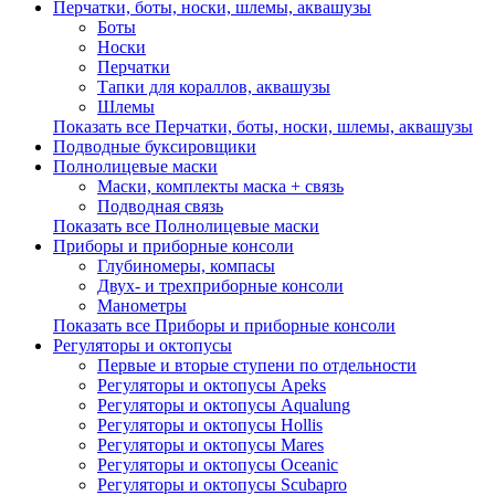
Перчатки, боты, носки, шлемы, аквашузы
Боты
Носки
Перчатки
Тапки для кораллов, аквашузы
Шлемы
Показать все Перчатки, боты, носки, шлемы, аквашузы
Подводные буксировщики
Полнолицевые маски
Маски, комплекты маска + связь
Подводная связь
Показать все Полнолицевые маски
Приборы и приборные консоли
Глубиномеры, компасы
Двух- и трехприборные консоли
Манометры
Показать все Приборы и приборные консоли
Регуляторы и октопусы
Первые и вторые ступени по отдельности
Регуляторы и октопусы Apeks
Регуляторы и октопусы Aqualung
Регуляторы и октопусы Hollis
Регуляторы и октопусы Mares
Регуляторы и октопусы Oceanic
Регуляторы и октопусы Scubapro