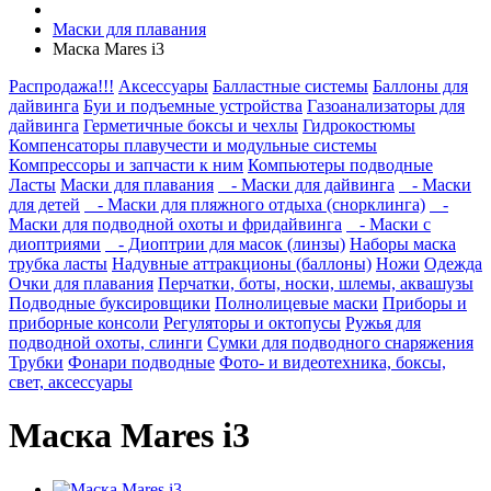
Маски для плавания
Маска Mares i3
Распродажа!!!
Аксессуары
Балластные системы
Баллоны для
дайвинга
Буи и подъемные устройства
Газоанализаторы для
дайвинга
Герметичные боксы и чехлы
Гидрокостюмы
Компенсаторы плавучести и модульные системы
Компрессоры и запчасти к ним
Компьютеры подводные
Ласты
Маски для плавания
- Маски для дайвинга
- Маски
для детей
- Маски для пляжного отдыха (снорклинга)
-
Маски для подводной охоты и фридайвинга
- Маски с
диоптриями
- Диоптрии для масок (линзы)
Наборы маска
трубка ласты
Надувные аттракционы (баллоны)
Ножи
Одежда
Очки для плавания
Перчатки, боты, носки, шлемы, аквашузы
Подводные буксировщики
Полнолицевые маски
Приборы и
приборные консоли
Регуляторы и октопусы
Ружья для
подводной охоты, слинги
Сумки для подводного снаряжения
Трубки
Фонари подводные
Фото- и видеотехника, боксы,
свет, аксессуары
Маска Mares i3