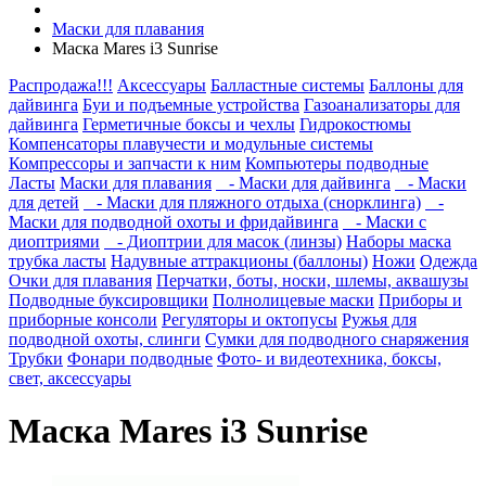
Маски для плавания
Маска Mares i3 Sunrise
Распродажа!!!
Аксессуары
Балластные системы
Баллоны для
дайвинга
Буи и подъемные устройства
Газоанализаторы для
дайвинга
Герметичные боксы и чехлы
Гидрокостюмы
Компенсаторы плавучести и модульные системы
Компрессоры и запчасти к ним
Компьютеры подводные
Ласты
Маски для плавания
- Маски для дайвинга
- Маски
для детей
- Маски для пляжного отдыха (снорклинга)
-
Маски для подводной охоты и фридайвинга
- Маски с
диоптриями
- Диоптрии для масок (линзы)
Наборы маска
трубка ласты
Надувные аттракционы (баллоны)
Ножи
Одежда
Очки для плавания
Перчатки, боты, носки, шлемы, аквашузы
Подводные буксировщики
Полнолицевые маски
Приборы и
приборные консоли
Регуляторы и октопусы
Ружья для
подводной охоты, слинги
Сумки для подводного снаряжения
Трубки
Фонари подводные
Фото- и видеотехника, боксы,
свет, аксессуары
Маска Mares i3 Sunrise