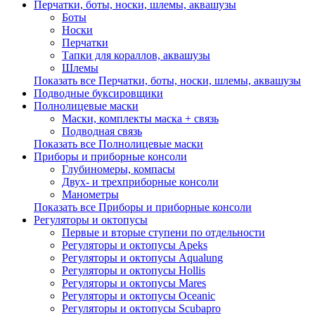
Перчатки, боты, носки, шлемы, аквашузы
Боты
Носки
Перчатки
Тапки для кораллов, аквашузы
Шлемы
Показать все Перчатки, боты, носки, шлемы, аквашузы
Подводные буксировщики
Полнолицевые маски
Маски, комплекты маска + связь
Подводная связь
Показать все Полнолицевые маски
Приборы и приборные консоли
Глубиномеры, компасы
Двух- и трехприборные консоли
Манометры
Показать все Приборы и приборные консоли
Регуляторы и октопусы
Первые и вторые ступени по отдельности
Регуляторы и октопусы Apeks
Регуляторы и октопусы Aqualung
Регуляторы и октопусы Hollis
Регуляторы и октопусы Mares
Регуляторы и октопусы Oceanic
Регуляторы и октопусы Scubapro