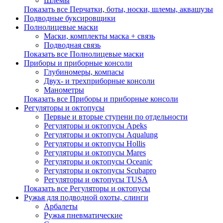
Шлемы
Показать все Перчатки, боты, носки, шлемы, аквашузы
Подводные буксировщики
Полнолицевые маски
Маски, комплекты маска + связь
Подводная связь
Показать все Полнолицевые маски
Приборы и приборные консоли
Глубиномеры, компасы
Двух- и трехприборные консоли
Манометры
Показать все Приборы и приборные консоли
Регуляторы и октопусы
Первые и вторые ступени по отдельности
Регуляторы и октопусы Apeks
Регуляторы и октопусы Aqualung
Регуляторы и октопусы Hollis
Регуляторы и октопусы Mares
Регуляторы и октопусы Oceanic
Регуляторы и октопусы Scubapro
Регуляторы и октопусы TUSA
Показать все Регуляторы и октопусы
Ружья для подводной охоты, слинги
Арбалеты
Ружья пневматические