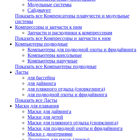
Модульные системы
Сайдмаунт
Показать все Компенсаторы плавучести и модульные
системы
Компрессоры и запчасти к ним
Запчасти и расходники к компрессорам
Показать все Компрессоры и запчасти к ним
Компьютеры подводные
Компьютеры для подводной охоты и фридайвинга
Компьютеры консольные
Компьютеры наручные
Показать все Компьютеры подводные
Ласты
для бассейна
для дайвинга
для пляжного отдыха (сноркелинга)
для подводной охоты и фридайвинга
Показать все Ласты
Маски для плавания
Маски для дайвинга
Маски для детей
Маски для пляжного отдыха (снорклинга)
Маски для подводной охоты и фридайвинга
Маски с диоптриями
Диоптрии для масок (линзы)