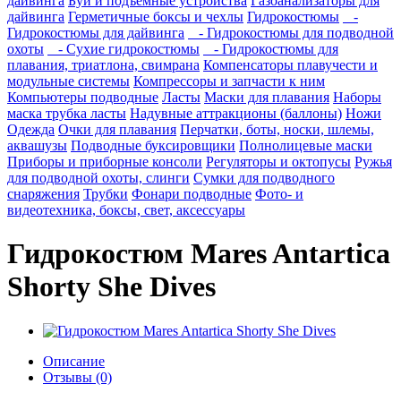
дайвинга
Буи и подъемные устройства
Газоанализаторы для
дайвинга
Герметичные боксы и чехлы
Гидрокостюмы
-
Гидрокостюмы для дайвинга
- Гидрокостюмы для подводной
охоты
- Сухие гидрокостюмы
- Гидрокостюмы для
плавания, триатлона, свимрана
Компенсаторы плавучести и
модульные системы
Компрессоры и запчасти к ним
Компьютеры подводные
Ласты
Маски для плавания
Наборы
маска трубка ласты
Надувные аттракционы (баллоны)
Ножи
Одежда
Очки для плавания
Перчатки, боты, носки, шлемы,
аквашузы
Подводные буксировщики
Полнолицевые маски
Приборы и приборные консоли
Регуляторы и октопусы
Ружья
для подводной охоты, слинги
Сумки для подводного
снаряжения
Трубки
Фонари подводные
Фото- и
видеотехника, боксы, свет, аксессуары
Гидрокостюм Mares Antartica
Shorty She Dives
Описание
Отзывы (0)