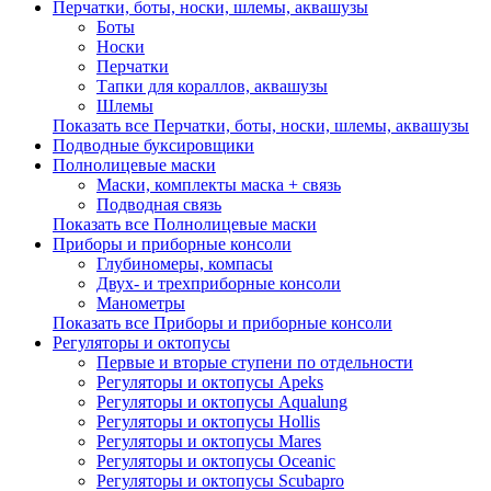
Перчатки, боты, носки, шлемы, аквашузы
Боты
Носки
Перчатки
Тапки для кораллов, аквашузы
Шлемы
Показать все Перчатки, боты, носки, шлемы, аквашузы
Подводные буксировщики
Полнолицевые маски
Маски, комплекты маска + связь
Подводная связь
Показать все Полнолицевые маски
Приборы и приборные консоли
Глубиномеры, компасы
Двух- и трехприборные консоли
Манометры
Показать все Приборы и приборные консоли
Регуляторы и октопусы
Первые и вторые ступени по отдельности
Регуляторы и октопусы Apeks
Регуляторы и октопусы Aqualung
Регуляторы и октопусы Hollis
Регуляторы и октопусы Mares
Регуляторы и октопусы Oceanic
Регуляторы и октопусы Scubapro