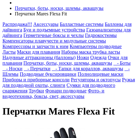
Перчатки, боты, носки, шлемы, аквашузы
Перчатки Mares Flexa Fit
Распродажа!!!
Аксессуары
Балластные системы
Баллоны для
дайвинга
Буи и подъемные устройства
Газоанализаторы для
дайвинга
Герметичные боксы и чехлы
Гидрокостюмы
Компенсаторы плавучести и модульные системы
Компрессоры и запчасти к ним
Компьютеры подводные
Ласты
Маски для плавания
Наборы маска трубка ласты
Надувные аттракционы (баллоны)
Ножи
Одежда
Очки для
плавания
Перчатки, боты, носки, шлемы, аквашузы
- Боты
- Носки
- Перчатки
- Тапки для кораллов, аквашузы
-
Шлемы
Подводные буксировщики
Полнолицевые маски
Приборы и приборные консоли
Регуляторы и октопусы
Ружья
для подводной охоты, слинги
Сумки для подводного
снаряжения
Трубки
Фонари подводные
Фото- и
видеотехника, боксы, свет, аксессуары
Перчатки Mares Flexa Fit