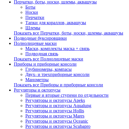
Перчатки, боты, носки, шлемы, аквашузы
Боты
Носки
Перчатки
Тапки для кораллов, аквашузы
Шлемы
Показать все Перчатки, боты, носки, шлемы, аквашузы
Подводные буксировщики
Полнолицевые маски
Маски, комплекты маска + связь
Подводная связь
Показать все Полнолицевые маски
Приборы и приборные консоли
Глубиномеры, компасы
Двух- и трехприборные консоли
Манометры
Показать все Приборы и приборные консоли
Регуляторы и октопусы
Первые и вторые ступени по отдельности
Регуляторы и октопусы Apeks
Регуляторы и октопусы Aqualung
Регуляторы и октопусы Hollis
Регуляторы и октопусы Mares
Регуляторы и октопусы Oceanic
Регуляторы и октопусы Scubapro