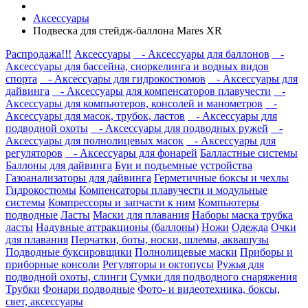
Аксессуары
Подвеска для стейдж-баллона Mares XR
Распродажа!!!
Аксессуары
- Аксессуары для баллонов
-
Аксессуары для бассейна, сноркелинга и водных видов
спорта
- Аксессуары для гидрокостюмов
- Аксессуары для
дайвинга
- Аксессуары для компенсаторов плавучести
-
Аксессуары для компьютеров, консолей и манометров
-
Аксессуары для масок, трубок, ластов
- Аксессуары для
подводной охоты
- Аксессуары для подводных ружей
-
Аксессуары для полнолицевых масок
- Аксессуары для
регуляторов
- Аксессуары для фонарей
Балластные системы
Баллоны для дайвинга
Буи и подъемные устройства
Газоанализаторы для дайвинга
Герметичные боксы и чехлы
Гидрокостюмы
Компенсаторы плавучести и модульные
системы
Компрессоры и запчасти к ним
Компьютеры
подводные
Ласты
Маски для плавания
Наборы маска трубка
ласты
Надувные аттракционы (баллоны)
Ножи
Одежда
Очки
для плавания
Перчатки, боты, носки, шлемы, аквашузы
Подводные буксировщики
Полнолицевые маски
Приборы и
приборные консоли
Регуляторы и октопусы
Ружья для
подводной охоты, слинги
Сумки для подводного снаряжения
Трубки
Фонари подводные
Фото- и видеотехника, боксы,
свет, аксессуары