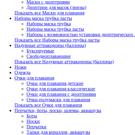
Маски с диоптриями
Диоптрии для масок (линзы)
Показать все Маски для плавания
Наборы маска трубка ласты
Наборы маска трубка
Наборы маска трубка ласты
Наборы с возможностью установки диоптрических 
Показать все Наборы маска трубка ласты
Надувные аттракционы (баллоны)
Буксируемые
Свободноплавающие
Показать все Надувные аттракционы (баллоны)
Ножи
Одежда
Очки для плавания
Очки для плавания детские
Очки для плавания классические
Очки для плавания с диоптриями
Очки-полумаски для плавания
Показать все Очки для плавания
Перчатки, боты, носки, шлемы, аквашузы
Боты
Носки
Перчатки
Тапки для кораллов, аквашузы