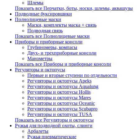
Шлемы
Показать все Перчатки, боты, носки, шлемы, аквашузы
Подводные буксировщики
Полнолицевые маски
Маски, комплекты маска + связь
Подводная связь
Показать все Полнолицевые маски
Приборы и приборные консоли
Глубиномеры, компасы
Двух- и трехприборные консоли
Манометры
Показать все Приборы и приборные консоли
Регуляторы и октопусы
Первые и вторые ступени по отдельности
Регуляторы и октопусы Apeks
Регуляторы и октопусы Aqualung
Регуляторы и октопусы Hollis
Регуляторы и октопусы Mares
Регуляторы и октопусы Oceanic
Регуляторы и октопусы Scubapro
Регуляторы и октопусы TUSA
Показать все Регуляторы и октопусы
Ружья для подводной охоты, слинги
Арбалеты
Ружья пневматические