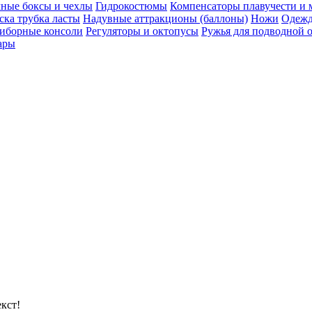
ные боксы и чехлы
Гидрокостюмы
Компенсаторы плавучести и 
ска трубка ласты
Надувные аттракционы (баллоны)
Ножи
Одеж
иборные консоли
Регуляторы и октопусы
Ружья для подводной 
уары
кст!