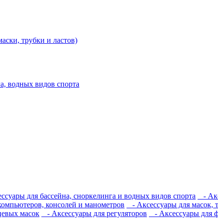
аски, трубки и ластов)
а, водных видов спорта
ссуары для бассейна, сноркелинга и водных видов спорта
- Акс
компьютеров, консолей и манометров
- Аксессуары для масок, т
цевых масок
- Аксессуары для регуляторов
- Аксессуары для 