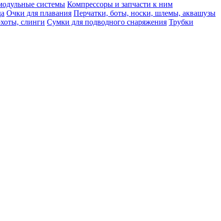
модульные системы
Компрессоры и запчасти к ним
да
Очки для плавания
Перчатки, боты, носки, шлемы, аквашузы
охоты, слинги
Сумки для подводного снаряжения
Трубки