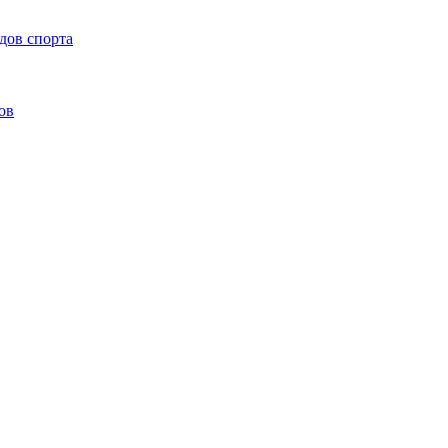
дов спорта
ов