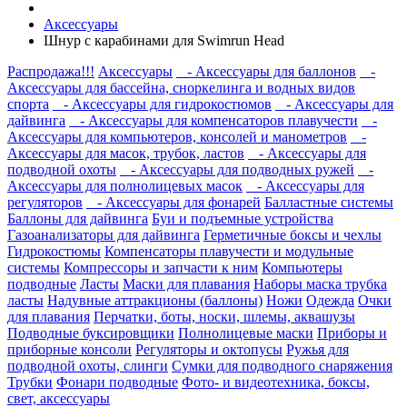
Аксессуары
Шнур с карабинами для Swimrun Head
Распродажа!!!
Аксессуары
- Аксессуары для баллонов
-
Аксессуары для бассейна, сноркелинга и водных видов
спорта
- Аксессуары для гидрокостюмов
- Аксессуары для
дайвинга
- Аксессуары для компенсаторов плавучести
-
Аксессуары для компьютеров, консолей и манометров
-
Аксессуары для масок, трубок, ластов
- Аксессуары для
подводной охоты
- Аксессуары для подводных ружей
-
Аксессуары для полнолицевых масок
- Аксессуары для
регуляторов
- Аксессуары для фонарей
Балластные системы
Баллоны для дайвинга
Буи и подъемные устройства
Газоанализаторы для дайвинга
Герметичные боксы и чехлы
Гидрокостюмы
Компенсаторы плавучести и модульные
системы
Компрессоры и запчасти к ним
Компьютеры
подводные
Ласты
Маски для плавания
Наборы маска трубка
ласты
Надувные аттракционы (баллоны)
Ножи
Одежда
Очки
для плавания
Перчатки, боты, носки, шлемы, аквашузы
Подводные буксировщики
Полнолицевые маски
Приборы и
приборные консоли
Регуляторы и октопусы
Ружья для
подводной охоты, слинги
Сумки для подводного снаряжения
Трубки
Фонари подводные
Фото- и видеотехника, боксы,
свет, аксессуары