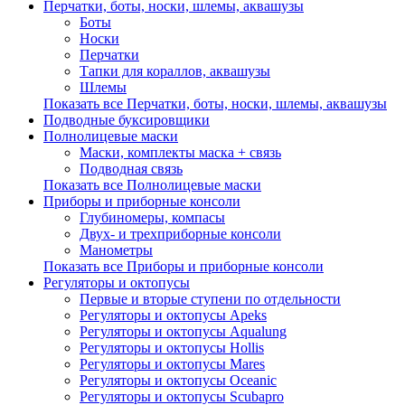
Перчатки, боты, носки, шлемы, аквашузы
Боты
Носки
Перчатки
Тапки для кораллов, аквашузы
Шлемы
Показать все Перчатки, боты, носки, шлемы, аквашузы
Подводные буксировщики
Полнолицевые маски
Маски, комплекты маска + связь
Подводная связь
Показать все Полнолицевые маски
Приборы и приборные консоли
Глубиномеры, компасы
Двух- и трехприборные консоли
Манометры
Показать все Приборы и приборные консоли
Регуляторы и октопусы
Первые и вторые ступени по отдельности
Регуляторы и октопусы Apeks
Регуляторы и октопусы Aqualung
Регуляторы и октопусы Hollis
Регуляторы и октопусы Mares
Регуляторы и октопусы Oceanic
Регуляторы и октопусы Scubapro