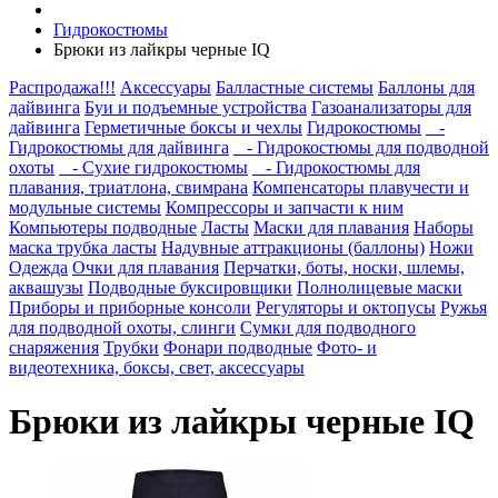
Гидрокостюмы
Брюки из лайкры черные IQ
Распродажа!!!
Аксессуары
Балластные системы
Баллоны для
дайвинга
Буи и подъемные устройства
Газоанализаторы для
дайвинга
Герметичные боксы и чехлы
Гидрокостюмы
-
Гидрокостюмы для дайвинга
- Гидрокостюмы для подводной
охоты
- Сухие гидрокостюмы
- Гидрокостюмы для
плавания, триатлона, свимрана
Компенсаторы плавучести и
модульные системы
Компрессоры и запчасти к ним
Компьютеры подводные
Ласты
Маски для плавания
Наборы
маска трубка ласты
Надувные аттракционы (баллоны)
Ножи
Одежда
Очки для плавания
Перчатки, боты, носки, шлемы,
аквашузы
Подводные буксировщики
Полнолицевые маски
Приборы и приборные консоли
Регуляторы и октопусы
Ружья
для подводной охоты, слинги
Сумки для подводного
снаряжения
Трубки
Фонари подводные
Фото- и
видеотехника, боксы, свет, аксессуары
Брюки из лайкры черные IQ