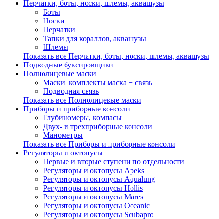
Перчатки, боты, носки, шлемы, аквашузы
Боты
Носки
Перчатки
Тапки для кораллов, аквашузы
Шлемы
Показать все Перчатки, боты, носки, шлемы, аквашузы
Подводные буксировщики
Полнолицевые маски
Маски, комплекты маска + связь
Подводная связь
Показать все Полнолицевые маски
Приборы и приборные консоли
Глубиномеры, компасы
Двух- и трехприборные консоли
Манометры
Показать все Приборы и приборные консоли
Регуляторы и октопусы
Первые и вторые ступени по отдельности
Регуляторы и октопусы Apeks
Регуляторы и октопусы Aqualung
Регуляторы и октопусы Hollis
Регуляторы и октопусы Mares
Регуляторы и октопусы Oceanic
Регуляторы и октопусы Scubapro