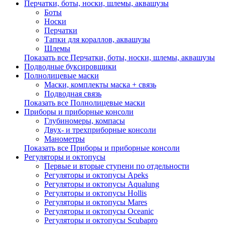
Перчатки, боты, носки, шлемы, аквашузы
Боты
Носки
Перчатки
Тапки для кораллов, аквашузы
Шлемы
Показать все Перчатки, боты, носки, шлемы, аквашузы
Подводные буксировщики
Полнолицевые маски
Маски, комплекты маска + связь
Подводная связь
Показать все Полнолицевые маски
Приборы и приборные консоли
Глубиномеры, компасы
Двух- и трехприборные консоли
Манометры
Показать все Приборы и приборные консоли
Регуляторы и октопусы
Первые и вторые ступени по отдельности
Регуляторы и октопусы Apeks
Регуляторы и октопусы Aqualung
Регуляторы и октопусы Hollis
Регуляторы и октопусы Mares
Регуляторы и октопусы Oceanic
Регуляторы и октопусы Scubapro