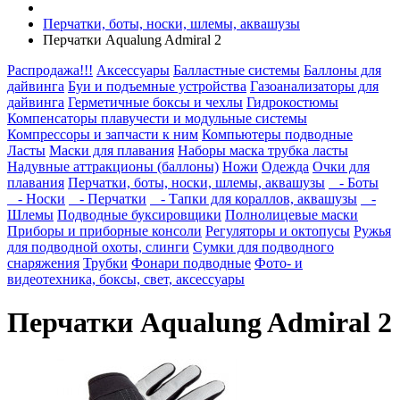
Перчатки, боты, носки, шлемы, аквашузы
Перчатки Aqualung Admiral 2
Распродажа!!!
Аксессуары
Балластные системы
Баллоны для
дайвинга
Буи и подъемные устройства
Газоанализаторы для
дайвинга
Герметичные боксы и чехлы
Гидрокостюмы
Компенсаторы плавучести и модульные системы
Компрессоры и запчасти к ним
Компьютеры подводные
Ласты
Маски для плавания
Наборы маска трубка ласты
Надувные аттракционы (баллоны)
Ножи
Одежда
Очки для
плавания
Перчатки, боты, носки, шлемы, аквашузы
- Боты
- Носки
- Перчатки
- Тапки для кораллов, аквашузы
-
Шлемы
Подводные буксировщики
Полнолицевые маски
Приборы и приборные консоли
Регуляторы и октопусы
Ружья
для подводной охоты, слинги
Сумки для подводного
снаряжения
Трубки
Фонари подводные
Фото- и
видеотехника, боксы, свет, аксессуары
Перчатки Aqualung Admiral 2