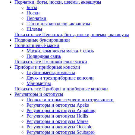
Перчатки, боты, носки, шлемы, аквашузы
Боты
Носки
Перчатки
Тапки для кораллов, аквашузы
Шлемы
Показать все Перчатки, боты, носки, шлемы, аквашузы
Подводные буксировщики
Полнолицевые маски
Маски, комплекты маска + связь
Подводная связь
Показать все Полнолицевые маски
Приборы и приборные консоли
Глубиномеры, компасы
Двух- и трехприборные консоли
Манометры
Показать все Приборы и приборные консоли
Регуляторы и октопусы
Первые и вторые ступени по отдельности
Регуляторы и октопусы Apeks
Регуляторы и октопусы Aqualung
Регуляторы и октопусы Hollis
Регуляторы и октопусы Mares
Регуляторы и октопусы Oceanic
Регуляторы и октопусы Scubapro