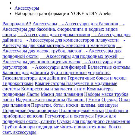
Аксессуары
Набор для трансформации YOKE в DIN Apeks
Распродажа!!!
Аксессуары
- Аксессуары для баллонов
-
Аксессуары для бассейна, сноркелинга и водных видов
спорта
- Аксессуары для гидрокостюмов
- Аксессуары для
дайвинга
- Аксессуары для компенсаторов плавучести
-
Аксессуары для компьютеров, консолей и манометров
-
Аксессуары для масок, трубок, ластов
- Аксессуары для
подводной охоты
- Аксессуары для подводных ружей
-
Аксессуары для полнолицевых масок
- Аксессуары для
регуляторов
- Аксессуары для фонарей
Балластные системы
Баллоны для дайвинга
Буи и подъемные устройства
Газоанализаторы для дайвинга
Герметичные боксы и чехлы
Гидрокостюмы
Компенсаторы плавучести и модульные
системы
Компрессоры и запчасти к ним
Компьютеры
подводные
Ласты
Маски для плавания
Наборы маска трубка
ласты
Надувные аттракционы (баллоны)
Ножи
Одежда
Очки
для плавания
Перчатки, боты, носки, шлемы, аквашузы
Подводные буксировщики
Полнолицевые маски
Приборы и
приборные консоли
Регуляторы и октопусы
Ружья для
подводной охоты, слинги
Сумки для подводного снаряжения
Трубки
Фонари подводные
Фото- и видеотехника, боксы,
свет, аксессуары