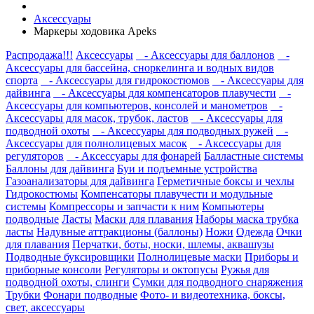
Аксессуары
Маркеры ходовика Apeks
Распродажа!!!
Аксессуары
- Аксессуары для баллонов
-
Аксессуары для бассейна, сноркелинга и водных видов
спорта
- Аксессуары для гидрокостюмов
- Аксессуары для
дайвинга
- Аксессуары для компенсаторов плавучести
-
Аксессуары для компьютеров, консолей и манометров
-
Аксессуары для масок, трубок, ластов
- Аксессуары для
подводной охоты
- Аксессуары для подводных ружей
-
Аксессуары для полнолицевых масок
- Аксессуары для
регуляторов
- Аксессуары для фонарей
Балластные системы
Баллоны для дайвинга
Буи и подъемные устройства
Газоанализаторы для дайвинга
Герметичные боксы и чехлы
Гидрокостюмы
Компенсаторы плавучести и модульные
системы
Компрессоры и запчасти к ним
Компьютеры
подводные
Ласты
Маски для плавания
Наборы маска трубка
ласты
Надувные аттракционы (баллоны)
Ножи
Одежда
Очки
для плавания
Перчатки, боты, носки, шлемы, аквашузы
Подводные буксировщики
Полнолицевые маски
Приборы и
приборные консоли
Регуляторы и октопусы
Ружья для
подводной охоты, слинги
Сумки для подводного снаряжения
Трубки
Фонари подводные
Фото- и видеотехника, боксы,
свет, аксессуары