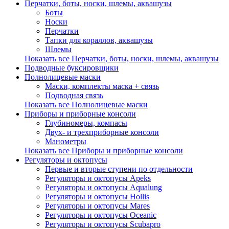
Перчатки, боты, носки, шлемы, аквашузы
Боты
Носки
Перчатки
Тапки для кораллов, аквашузы
Шлемы
Показать все Перчатки, боты, носки, шлемы, аквашузы
Подводные буксировщики
Полнолицевые маски
Маски, комплекты маска + связь
Подводная связь
Показать все Полнолицевые маски
Приборы и приборные консоли
Глубиномеры, компасы
Двух- и трехприборные консоли
Манометры
Показать все Приборы и приборные консоли
Регуляторы и октопусы
Первые и вторые ступени по отдельности
Регуляторы и октопусы Apeks
Регуляторы и октопусы Aqualung
Регуляторы и октопусы Hollis
Регуляторы и октопусы Mares
Регуляторы и октопусы Oceanic
Регуляторы и октопусы Scubapro