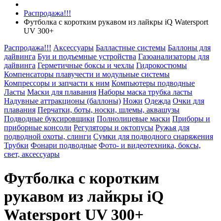
Распродажа!!!
Футболка с коротким рукавом из лайкры iQ Watersport
UV 300+
Распродажа!!!
Аксессуары
Балластные системы
Баллоны для
дайвинга
Буи и подъемные устройства
Газоанализаторы для
дайвинга
Герметичные боксы и чехлы
Гидрокостюмы
Компенсаторы плавучести и модульные системы
Компрессоры и запчасти к ним
Компьютеры подводные
Ласты
Маски для плавания
Наборы маска трубка ласты
Надувные аттракционы (баллоны)
Ножи
Одежда
Очки для
плавания
Перчатки, боты, носки, шлемы, аквашузы
Подводные буксировщики
Полнолицевые маски
Приборы и
приборные консоли
Регуляторы и октопусы
Ружья для
подводной охоты, слинги
Сумки для подводного снаряжения
Трубки
Фонари подводные
Фото- и видеотехника, боксы,
свет, аксессуары
Футболка с коротким
рукавом из лайкры iQ
Watersport UV 300+