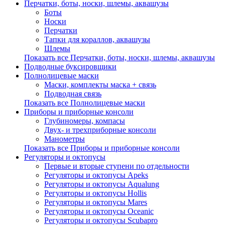
Перчатки, боты, носки, шлемы, аквашузы
Боты
Носки
Перчатки
Тапки для кораллов, аквашузы
Шлемы
Показать все Перчатки, боты, носки, шлемы, аквашузы
Подводные буксировщики
Полнолицевые маски
Маски, комплекты маска + связь
Подводная связь
Показать все Полнолицевые маски
Приборы и приборные консоли
Глубиномеры, компасы
Двух- и трехприборные консоли
Манометры
Показать все Приборы и приборные консоли
Регуляторы и октопусы
Первые и вторые ступени по отдельности
Регуляторы и октопусы Apeks
Регуляторы и октопусы Aqualung
Регуляторы и октопусы Hollis
Регуляторы и октопусы Mares
Регуляторы и октопусы Oceanic
Регуляторы и октопусы Scubapro