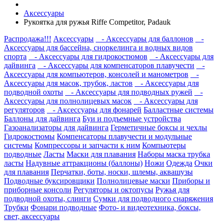
Аксессуары
Рукоятка для ружья Riffe Competitor, Padauk
Распродажа!!!
Аксессуары
- Аксессуары для баллонов
-
Аксессуары для бассейна, сноркелинга и водных видов
спорта
- Аксессуары для гидрокостюмов
- Аксессуары для
дайвинга
- Аксессуары для компенсаторов плавучести
-
Аксессуары для компьютеров, консолей и манометров
-
Аксессуары для масок, трубок, ластов
- Аксессуары для
подводной охоты
- Аксессуары для подводных ружей
-
Аксессуары для полнолицевых масок
- Аксессуары для
регуляторов
- Аксессуары для фонарей
Балластные системы
Баллоны для дайвинга
Буи и подъемные устройства
Газоанализаторы для дайвинга
Герметичные боксы и чехлы
Гидрокостюмы
Компенсаторы плавучести и модульные
системы
Компрессоры и запчасти к ним
Компьютеры
подводные
Ласты
Маски для плавания
Наборы маска трубка
ласты
Надувные аттракционы (баллоны)
Ножи
Одежда
Очки
для плавания
Перчатки, боты, носки, шлемы, аквашузы
Подводные буксировщики
Полнолицевые маски
Приборы и
приборные консоли
Регуляторы и октопусы
Ружья для
подводной охоты, слинги
Сумки для подводного снаряжения
Трубки
Фонари подводные
Фото- и видеотехника, боксы,
свет, аксессуары