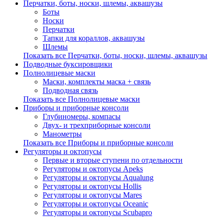
Перчатки, боты, носки, шлемы, аквашузы
Боты
Носки
Перчатки
Тапки для кораллов, аквашузы
Шлемы
Показать все Перчатки, боты, носки, шлемы, аквашузы
Подводные буксировщики
Полнолицевые маски
Маски, комплекты маска + связь
Подводная связь
Показать все Полнолицевые маски
Приборы и приборные консоли
Глубиномеры, компасы
Двух- и трехприборные консоли
Манометры
Показать все Приборы и приборные консоли
Регуляторы и октопусы
Первые и вторые ступени по отдельности
Регуляторы и октопусы Apeks
Регуляторы и октопусы Aqualung
Регуляторы и октопусы Hollis
Регуляторы и октопусы Mares
Регуляторы и октопусы Oceanic
Регуляторы и октопусы Scubapro