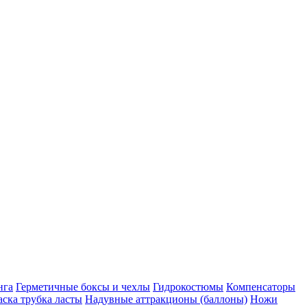
нга
Герметичные боксы и чехлы
Гидрокостюмы
Компенсаторы
ска трубка ласты
Надувные аттракционы (баллоны)
Ножи