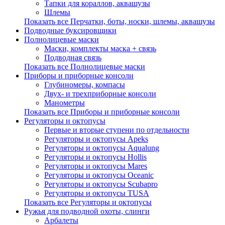
Тапки для кораллов, аквашузы
Шлемы
Показать все Перчатки, боты, носки, шлемы, аквашузы
Подводные буксировщики
Полнолицевые маски
Маски, комплекты маска + связь
Подводная связь
Показать все Полнолицевые маски
Приборы и приборные консоли
Глубиномеры, компасы
Двух- и трехприборные консоли
Манометры
Показать все Приборы и приборные консоли
Регуляторы и октопусы
Первые и вторые ступени по отдельности
Регуляторы и октопусы Apeks
Регуляторы и октопусы Aqualung
Регуляторы и октопусы Hollis
Регуляторы и октопусы Mares
Регуляторы и октопусы Oceanic
Регуляторы и октопусы Scubapro
Регуляторы и октопусы TUSA
Показать все Регуляторы и октопусы
Ружья для подводной охоты, слинги
Арбалеты