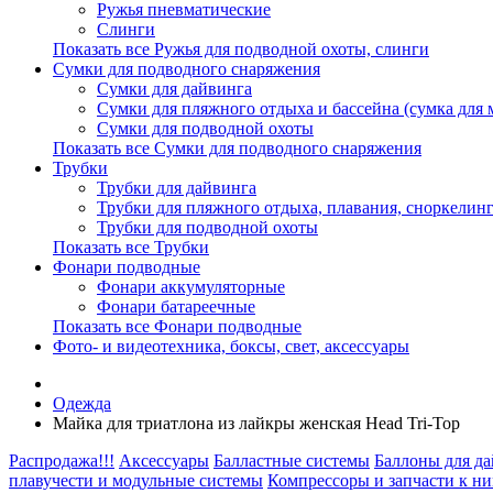
Ружья пневматические
Слинги
Показать все Ружья для подводной охоты, слинги
Сумки для подводного снаряжения
Сумки для дайвинга
Сумки для пляжного отдыха и бассейна (сумка для м
Сумки для подводной охоты
Показать все Сумки для подводного снаряжения
Трубки
Трубки для дайвинга
Трубки для пляжного отдыха, плавания, сноркелинг
Трубки для подводной охоты
Показать все Трубки
Фонари подводные
Фонари аккумуляторные
Фонари батареечные
Показать все Фонари подводные
Фото- и видеотехника, боксы, свет, аксессуары
Одежда
Майка для триатлона из лайкры женская Head Tri-Top
Распродажа!!!
Аксессуары
Балластные системы
Баллоны для д
плавучести и модульные системы
Компрессоры и запчасти к н