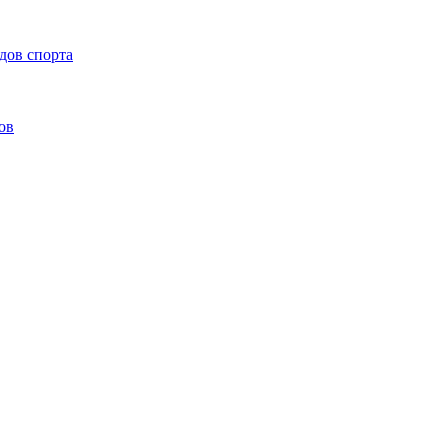
дов спорта
ов