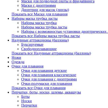
Маски для подводной охоты и фридайвинга
Маски с диоптриями
Диоптрии для масок (линзы)
Показать все Маски для плавания
Наборы маска трубка ласты
Наборы маска трубка
Наборы маска трубка ласты
Наборы с возможностью установки диоптрических 
Показать все Наборы маска трубка ласты
Надувные аттракционы (баллоны)
Буксируемые
Свободноплавающие
Показать все Надувные аттракционы (баллоны)
Ножи
Одежда
Очки для плавания
Очки для плавания детские
Очки для плавания классические
Очки для плавания с диоптриями
Очки-полумаски для плавания
Показать все Очки для плавания
Перчатки, боты, носки, шлемы, аквашузы
Боты
Носки
Перчатки