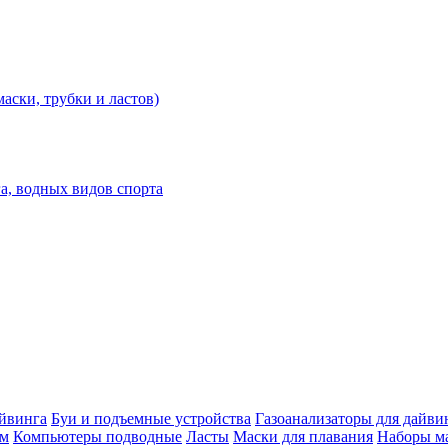
аски, трубки и ластов)
а, водных видов спорта
айвинга
Буи и подъемные устройства
Газоанализаторы для дайви
им
Компьютеры подводные
Ласты
Маски для плавания
Наборы ма