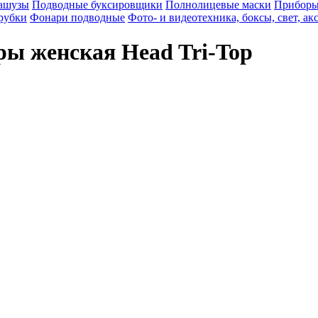
вашузы
Подводные буксировщики
Полнолицевые маски
Приборы
рубки
Фонари подводные
Фото- и видеотехника, боксы, свет, ак
ры женская Head Tri-Top