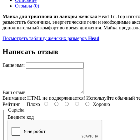
Описание
Отзывы (0)
Майка для триатлона из лайкры женска
я Head Tri-Top изго
разместить батончики, энергетические гели и необходимые ак
дополнительный комфорт во время движения. Майка предназнач
Посмотреть таблицу женских размеров
Head
Написать отзыв
Ваше имя:
Ваш отзыв
Внимание:
HTML не поддерживается! Используйте обычный те
Рейтинг
Плохо
Хорошо
Captcha
Введите код