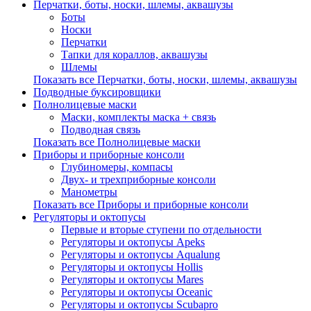
Перчатки, боты, носки, шлемы, аквашузы
Боты
Носки
Перчатки
Тапки для кораллов, аквашузы
Шлемы
Показать все Перчатки, боты, носки, шлемы, аквашузы
Подводные буксировщики
Полнолицевые маски
Маски, комплекты маска + связь
Подводная связь
Показать все Полнолицевые маски
Приборы и приборные консоли
Глубиномеры, компасы
Двух- и трехприборные консоли
Манометры
Показать все Приборы и приборные консоли
Регуляторы и октопусы
Первые и вторые ступени по отдельности
Регуляторы и октопусы Apeks
Регуляторы и октопусы Aqualung
Регуляторы и октопусы Hollis
Регуляторы и октопусы Mares
Регуляторы и октопусы Oceanic
Регуляторы и октопусы Scubapro