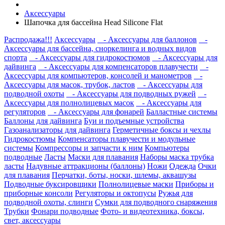
Аксессуары
Шапочка для бассейна Head Silicone Flat
Распродажа!!!
Аксессуары
- Аксессуары для баллонов
-
Аксессуары для бассейна, сноркелинга и водных видов
спорта
- Аксессуары для гидрокостюмов
- Аксессуары для
дайвинга
- Аксессуары для компенсаторов плавучести
-
Аксессуары для компьютеров, консолей и манометров
-
Аксессуары для масок, трубок, ластов
- Аксессуары для
подводной охоты
- Аксессуары для подводных ружей
-
Аксессуары для полнолицевых масок
- Аксессуары для
регуляторов
- Аксессуары для фонарей
Балластные системы
Баллоны для дайвинга
Буи и подъемные устройства
Газоанализаторы для дайвинга
Герметичные боксы и чехлы
Гидрокостюмы
Компенсаторы плавучести и модульные
системы
Компрессоры и запчасти к ним
Компьютеры
подводные
Ласты
Маски для плавания
Наборы маска трубка
ласты
Надувные аттракционы (баллоны)
Ножи
Одежда
Очки
для плавания
Перчатки, боты, носки, шлемы, аквашузы
Подводные буксировщики
Полнолицевые маски
Приборы и
приборные консоли
Регуляторы и октопусы
Ружья для
подводной охоты, слинги
Сумки для подводного снаряжения
Трубки
Фонари подводные
Фото- и видеотехника, боксы,
свет, аксессуары