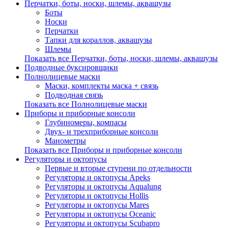
Перчатки, боты, носки, шлемы, аквашузы
Боты
Носки
Перчатки
Тапки для кораллов, аквашузы
Шлемы
Показать все Перчатки, боты, носки, шлемы, аквашузы
Подводные буксировщики
Полнолицевые маски
Маски, комплекты маска + связь
Подводная связь
Показать все Полнолицевые маски
Приборы и приборные консоли
Глубиномеры, компасы
Двух- и трехприборные консоли
Манометры
Показать все Приборы и приборные консоли
Регуляторы и октопусы
Первые и вторые ступени по отдельности
Регуляторы и октопусы Apeks
Регуляторы и октопусы Aqualung
Регуляторы и октопусы Hollis
Регуляторы и октопусы Mares
Регуляторы и октопусы Oceanic
Регуляторы и октопусы Scubapro