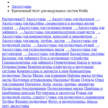
Аксессуары
Крепежный болт для модульных систем Hollis
Распродажа!!!
Аксессуары
- Аксессуары для баллонов
-
Аксессуары для бассейна, сноркелинга и водных видов
спорта
- Аксессуары для гидрокостюмов
- Аксессуары для
дайвинга
- Аксессуары для компенсаторов плавучести
-
Аксессуары для компьютеров, консолей и манометров
-
Аксессуары для масок, трубок, ластов
- Аксессуары для
подводной охоты
- Аксессуары для подводных ружей
-
Аксессуары для полнолицевых масок
- Аксессуары для
регуляторов
- Аксессуары для фонарей
Балластные системы
Баллоны для дайвинга
Буи и подъемные устройства
Газоанализаторы для дайвинга
Герметичные боксы и чехлы
Гидрокостюмы
Компенсаторы плавучести и модульные
системы
Компрессоры и запчасти к ним
Компьютеры
подводные
Ласты
Маски для плавания
Наборы маска трубка
ласты
Надувные аттракционы (баллоны)
Ножи
Одежда
Очки
для плавания
Перчатки, боты, носки, шлемы, аквашузы
Подводные буксировщики
Полнолицевые маски
Приборы и
приборные консоли
Регуляторы и октопусы
Ружья для
подводной охоты, слинги
Сумки для подводного снаряжения
Трубки
Фонари подводные
Фото- и видеотехника, боксы,
свет, аксессуары