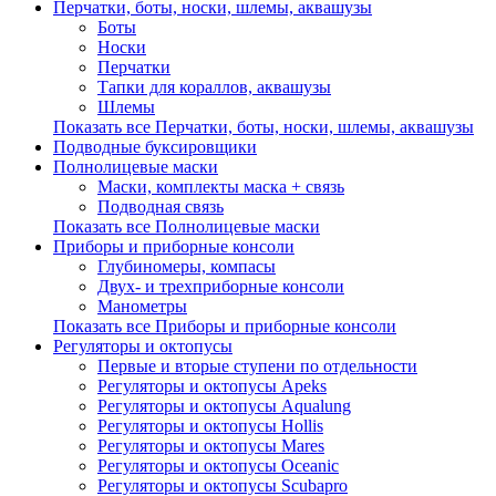
Перчатки, боты, носки, шлемы, аквашузы
Боты
Носки
Перчатки
Тапки для кораллов, аквашузы
Шлемы
Показать все Перчатки, боты, носки, шлемы, аквашузы
Подводные буксировщики
Полнолицевые маски
Маски, комплекты маска + связь
Подводная связь
Показать все Полнолицевые маски
Приборы и приборные консоли
Глубиномеры, компасы
Двух- и трехприборные консоли
Манометры
Показать все Приборы и приборные консоли
Регуляторы и октопусы
Первые и вторые ступени по отдельности
Регуляторы и октопусы Apeks
Регуляторы и октопусы Aqualung
Регуляторы и октопусы Hollis
Регуляторы и октопусы Mares
Регуляторы и октопусы Oceanic
Регуляторы и октопусы Scubapro