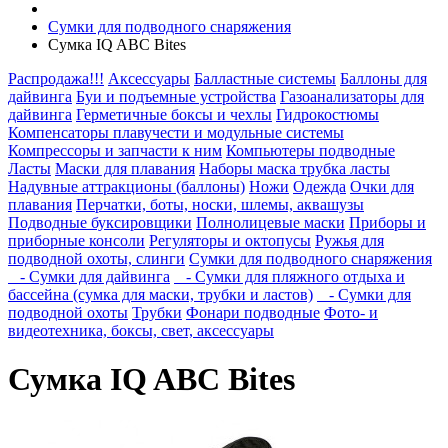
Сумки для подводного снаряжения
Сумка IQ ABC Bites
Распродажа!!!
Аксессуары
Балластные системы
Баллоны для
дайвинга
Буи и подъемные устройства
Газоанализаторы для
дайвинга
Герметичные боксы и чехлы
Гидрокостюмы
Компенсаторы плавучести и модульные системы
Компрессоры и запчасти к ним
Компьютеры подводные
Ласты
Маски для плавания
Наборы маска трубка ласты
Надувные аттракционы (баллоны)
Ножи
Одежда
Очки для
плавания
Перчатки, боты, носки, шлемы, аквашузы
Подводные буксировщики
Полнолицевые маски
Приборы и
приборные консоли
Регуляторы и октопусы
Ружья для
подводной охоты, слинги
Сумки для подводного снаряжения
- Сумки для дайвинга
- Сумки для пляжного отдыха и
бассейна (сумка для маски, трубки и ластов)
- Сумки для
подводной охоты
Трубки
Фонари подводные
Фото- и
видеотехника, боксы, свет, аксессуары
Сумка IQ ABC Bites