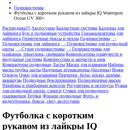
Гидрокостюмы
Футболка с коротким рукавом из лайкры IQ Watersport
Ocean UV 300+
Распродажа!!!
Аксессуары
Балластные системы
Баллоны для
дайвинга
Буи и подъемные устройства
Газоанализаторы для
дайвинга
Герметичные боксы и чехлы
Гидрокостюмы
-
Гидрокостюмы для дайвинга
- Гидрокостюмы для подводной
охоты
- Сухие гидрокостюмы
- Гидрокостюмы для
плавания, триатлона, свимрана
Компенсаторы плавучести и
модульные системы
Компрессоры и запчасти к ним
Компьютеры подводные
Ласты
Маски для плавания
Наборы
маска трубка ласты
Надувные аттракционы (баллоны)
Ножи
Одежда
Очки для плавания
Перчатки, боты, носки, шлемы,
аквашузы
Подводные буксировщики
Полнолицевые маски
Приборы и приборные консоли
Регуляторы и октопусы
Ружья
для подводной охоты, слинги
Сумки для подводного
снаряжения
Трубки
Фонари подводные
Фото- и
видеотехника, боксы, свет, аксессуары
Футболка с коротким
рукавом из лайкры IQ