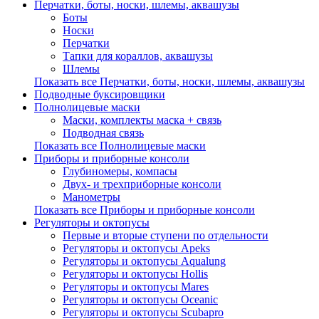
Перчатки, боты, носки, шлемы, аквашузы
Боты
Носки
Перчатки
Тапки для кораллов, аквашузы
Шлемы
Показать все Перчатки, боты, носки, шлемы, аквашузы
Подводные буксировщики
Полнолицевые маски
Маски, комплекты маска + связь
Подводная связь
Показать все Полнолицевые маски
Приборы и приборные консоли
Глубиномеры, компасы
Двух- и трехприборные консоли
Манометры
Показать все Приборы и приборные консоли
Регуляторы и октопусы
Первые и вторые ступени по отдельности
Регуляторы и октопусы Apeks
Регуляторы и октопусы Aqualung
Регуляторы и октопусы Hollis
Регуляторы и октопусы Mares
Регуляторы и октопусы Oceanic
Регуляторы и октопусы Scubapro