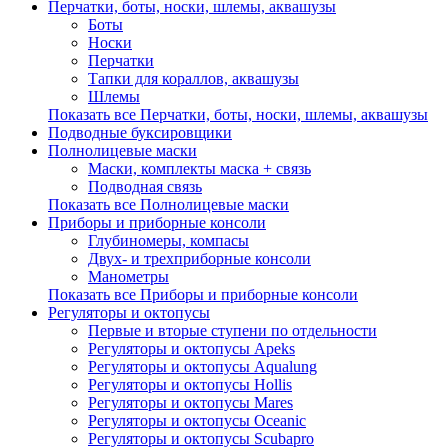
Перчатки, боты, носки, шлемы, аквашузы
Боты
Носки
Перчатки
Тапки для кораллов, аквашузы
Шлемы
Показать все Перчатки, боты, носки, шлемы, аквашузы
Подводные буксировщики
Полнолицевые маски
Маски, комплекты маска + связь
Подводная связь
Показать все Полнолицевые маски
Приборы и приборные консоли
Глубиномеры, компасы
Двух- и трехприборные консоли
Манометры
Показать все Приборы и приборные консоли
Регуляторы и октопусы
Первые и вторые ступени по отдельности
Регуляторы и октопусы Apeks
Регуляторы и октопусы Aqualung
Регуляторы и октопусы Hollis
Регуляторы и октопусы Mares
Регуляторы и октопусы Oceanic
Регуляторы и октопусы Scubapro