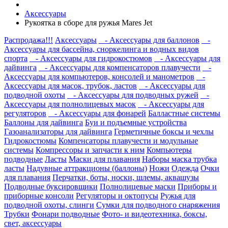
Аксессуары
Рукоятка в сборе для ружья Mares Jet
Распродажа!!!
Аксессуары
- Аксессуары для баллонов
-
Аксессуары для бассейна, сноркелинга и водных видов
спорта
- Аксессуары для гидрокостюмов
- Аксессуары для
дайвинга
- Аксессуары для компенсаторов плавучести
-
Аксессуары для компьютеров, консолей и манометров
-
Аксессуары для масок, трубок, ластов
- Аксессуары для
подводной охоты
- Аксессуары для подводных ружей
-
Аксессуары для полнолицевых масок
- Аксессуары для
регуляторов
- Аксессуары для фонарей
Балластные системы
Баллоны для дайвинга
Буи и подъемные устройства
Газоанализаторы для дайвинга
Герметичные боксы и чехлы
Гидрокостюмы
Компенсаторы плавучести и модульные
системы
Компрессоры и запчасти к ним
Компьютеры
подводные
Ласты
Маски для плавания
Наборы маска трубка
ласты
Надувные аттракционы (баллоны)
Ножи
Одежда
Очки
для плавания
Перчатки, боты, носки, шлемы, аквашузы
Подводные буксировщики
Полнолицевые маски
Приборы и
приборные консоли
Регуляторы и октопусы
Ружья для
подводной охоты, слинги
Сумки для подводного снаряжения
Трубки
Фонари подводные
Фото- и видеотехника, боксы,
свет, аксессуары