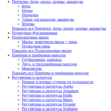
Перчатки, боты, носки, шлемы, аквашузы
Боты
Носки
Перчатки
Тапки для кораллов, аквашузы
Шлемы
Показать все Перчатки, боты, носки, шлемы, аквашузы
Подводные буксировщики
Полнолицевые маски
Маски, комплекты маска + связь
Подводная связь
Показать все Полнолицевые маски
Приборы и приборные консоли
Глубиномеры, компасы
Двух- и трехприборные консоли
Манометры
Показать все Приборы и приборные консоли
Регуляторы и октопусы
Первые и вторые ступени по отдельности
Регуляторы и октопусы Apeks
Регуляторы и октопусы Aqualung
Регуляторы и октопусы Hollis
Регуляторы и октопусы Mares
Регуляторы и октопусы Oceanic
Регуляторы и октопусы Scubapro