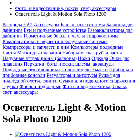
Фото- и видеотехника, боксы, свет, аксессуары
Осветитель Light & Motion Sola Photo 1200
Распродажа!!!
Аксессуары
Балластные системы
Баллоны для
дайвинга
Буи и подъемные устройства
Газоанализаторы для
дайвинга
Герметичные боксы и чехлы
Гидрокостюмы
Компенсаторы плавучести и модульные системы
Компрессоры и запчасти к ним
Компьютеры подводные
Ласты
Маски для плавания
Наборы маска трубка ласты
Надувные аттракционы (баллоны)
Ножи
Одежда
Очки для
плавания
Перчатки, боты, носки, шлемы, аквашузы
Подводные буксировщики
Полнолицевые маски
Приборы и
приборные консоли
Регуляторы и октопусы
Ружья для
подводной охоты, слинги
Сумки для подводного снаряжения
Трубки
Фонари подводные
Фото- и видеотехника, боксы,
свет, аксессуары
Осветитель Light & Motion
Sola Photo 1200