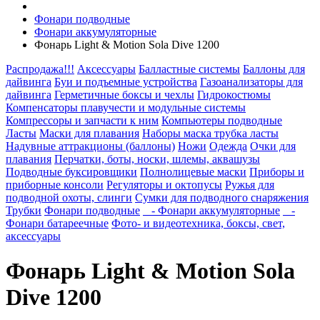
Фонари подводные
Фонари аккумуляторные
Фонарь Light & Motion Sola Dive 1200
Распродажа!!!
Аксессуары
Балластные системы
Баллоны для
дайвинга
Буи и подъемные устройства
Газоанализаторы для
дайвинга
Герметичные боксы и чехлы
Гидрокостюмы
Компенсаторы плавучести и модульные системы
Компрессоры и запчасти к ним
Компьютеры подводные
Ласты
Маски для плавания
Наборы маска трубка ласты
Надувные аттракционы (баллоны)
Ножи
Одежда
Очки для
плавания
Перчатки, боты, носки, шлемы, аквашузы
Подводные буксировщики
Полнолицевые маски
Приборы и
приборные консоли
Регуляторы и октопусы
Ружья для
подводной охоты, слинги
Сумки для подводного снаряжения
Трубки
Фонари подводные
- Фонари аккумуляторные
-
Фонари батареечные
Фото- и видеотехника, боксы, свет,
аксессуары
Фонарь Light & Motion Sola
Dive 1200