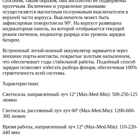
способом, таким образом, они абсолютно не подвержены
протечкам. Включение и управление режимами
осуществляется магнитным ползунковым выключателем в
верхней части корпуса. Выключатель может быть
зафиксирован поворотом на 90º. На корпусе размещена
индикаторная панель, на которой отображается текущий
режим свечения, индикатор разряда или уровень зарядки
батареи.
Встроенный литий-ионный аккумулятор заряжается через
внешние порты-контакты, покрытые золотым напылением,
что обеспечивает годы стабильной работы. Подобный способ
зарядки позволяет избегать разбора фонаря, обеспечивая 100%
герметичность всей системы.
Характеристики:
Светосила, направленный луч 12º (Max-Med-Min): 500-250-125
люмен
Светосила, рассеянный луч луч 60º (Max-Med-Min): 1200-600-
300 люмен
Время работы, направленный луч 12º (Max-Med-Min): 110-220-
440 мин