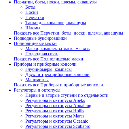
Перчатки, боты, носки, шлемы, аквашузы
Боты
Носки
Перчатки
Тапки для кораллов, аквашузы
Шлемы
Показать все Перчатки, боты, носки, шлемы, аквашузы
Подводные буксировщики
Полнолицевые маски
Маски, комплекты маска + связь
Подводная связь
Показать все Полнолицевые маски
Приборы и приборные консоли
Глубиномеры, компасы
Двух- и трехприборные консоли
Манометры
Показать все Приборы и приборные консоли
Регуляторы и октопусы
Первые и вторые ступени по отдельности
Регуляторы и октопусы Apeks
Регуляторы и октопусы Aqualung
Регуляторы и октопусы Hollis
Регуляторы и октопусы Mares
Регуляторы и октопусы Oceanic
Регуляторы и октопусы Scubapro