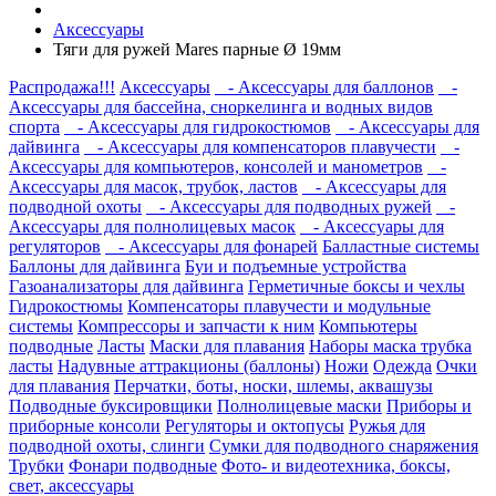
Аксессуары
Тяги для ружей Mares парные Ø 19мм
Распродажа!!!
Аксессуары
- Аксессуары для баллонов
-
Аксессуары для бассейна, сноркелинга и водных видов
спорта
- Аксессуары для гидрокостюмов
- Аксессуары для
дайвинга
- Аксессуары для компенсаторов плавучести
-
Аксессуары для компьютеров, консолей и манометров
-
Аксессуары для масок, трубок, ластов
- Аксессуары для
подводной охоты
- Аксессуары для подводных ружей
-
Аксессуары для полнолицевых масок
- Аксессуары для
регуляторов
- Аксессуары для фонарей
Балластные системы
Баллоны для дайвинга
Буи и подъемные устройства
Газоанализаторы для дайвинга
Герметичные боксы и чехлы
Гидрокостюмы
Компенсаторы плавучести и модульные
системы
Компрессоры и запчасти к ним
Компьютеры
подводные
Ласты
Маски для плавания
Наборы маска трубка
ласты
Надувные аттракционы (баллоны)
Ножи
Одежда
Очки
для плавания
Перчатки, боты, носки, шлемы, аквашузы
Подводные буксировщики
Полнолицевые маски
Приборы и
приборные консоли
Регуляторы и октопусы
Ружья для
подводной охоты, слинги
Сумки для подводного снаряжения
Трубки
Фонари подводные
Фото- и видеотехника, боксы,
свет, аксессуары