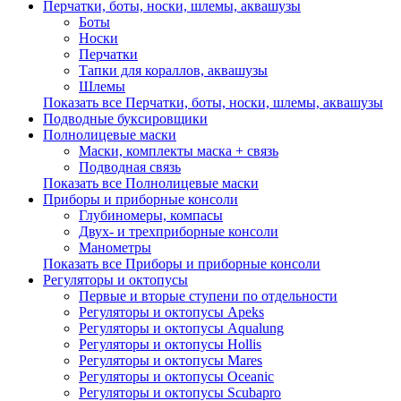
Перчатки, боты, носки, шлемы, аквашузы
Боты
Носки
Перчатки
Тапки для кораллов, аквашузы
Шлемы
Показать все Перчатки, боты, носки, шлемы, аквашузы
Подводные буксировщики
Полнолицевые маски
Маски, комплекты маска + связь
Подводная связь
Показать все Полнолицевые маски
Приборы и приборные консоли
Глубиномеры, компасы
Двух- и трехприборные консоли
Манометры
Показать все Приборы и приборные консоли
Регуляторы и октопусы
Первые и вторые ступени по отдельности
Регуляторы и октопусы Apeks
Регуляторы и октопусы Aqualung
Регуляторы и октопусы Hollis
Регуляторы и октопусы Mares
Регуляторы и октопусы Oceanic
Регуляторы и октопусы Scubapro