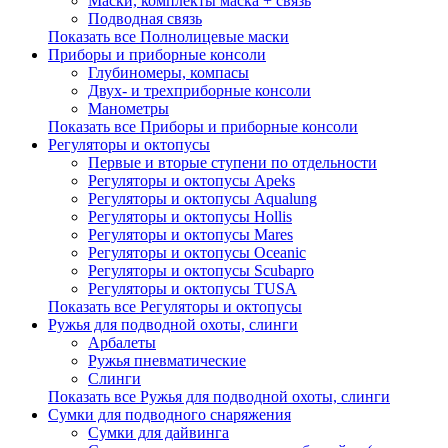
Маски, комплекты маска + связь
Подводная связь
Показать все Полнолицевые маски
Приборы и приборные консоли
Глубиномеры, компасы
Двух- и трехприборные консоли
Манометры
Показать все Приборы и приборные консоли
Регуляторы и октопусы
Первые и вторые ступени по отдельности
Регуляторы и октопусы Apeks
Регуляторы и октопусы Aqualung
Регуляторы и октопусы Hollis
Регуляторы и октопусы Mares
Регуляторы и октопусы Oceanic
Регуляторы и октопусы Scubapro
Регуляторы и октопусы TUSA
Показать все Регуляторы и октопусы
Ружья для подводной охоты, слинги
Арбалеты
Ружья пневматические
Слинги
Показать все Ружья для подводной охоты, слинги
Сумки для подводного снаряжения
Сумки для дайвинга