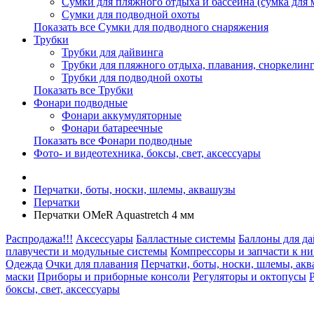
Сумки для пляжного отдыха и бассейна (сумка для м
Сумки для подводной охоты
Показать все Сумки для подводного снаряжения
Трубки
Трубки для дайвинга
Трубки для пляжного отдыха, плавания, сноркелинг
Трубки для подводной охоты
Показать все Трубки
Фонари подводные
Фонари аккумуляторные
Фонари батареечные
Показать все Фонари подводные
Фото- и видеотехника, боксы, свет, аксессуары
Перчатки, боты, носки, шлемы, аквашузы
Перчатки
Перчатки OMeR Aquastretch 4 мм
Распродажа!!!
Аксессуары
Балластные системы
Баллоны для д
плавучести и модульные системы
Компрессоры и запчасти к н
Одежда
Очки для плавания
Перчатки, боты, носки, шлемы, ак
маски
Приборы и приборные консоли
Регуляторы и октопусы
боксы, свет, аксессуары