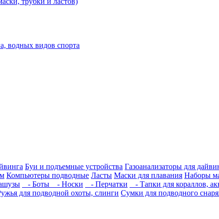
аски, трубки и ластов)
а, водных видов спорта
айвинга
Буи и подъемные устройства
Газоанализаторы для дайви
им
Компьютеры подводные
Ласты
Маски для плавания
Наборы ма
вашузы
- Боты
- Носки
- Перчатки
- Тапки для кораллов, а
Ружья для подводной охоты, слинги
Сумки для подводного снар