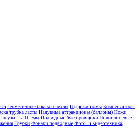
нга
Герметичные боксы и чехлы
Гидрокостюмы
Компенсаторы
ска трубка ласты
Надувные аттракционы (баллоны)
Ножи
квашузы
- Шлемы
Подводные буксировщики
Полнолицевые
яжения
Трубки
Фонари подводные
Фото- и видеотехника,