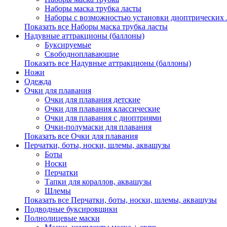
Наборы маска трубка ласты
Наборы с возможностью установки диоптрических 
Показать все Наборы маска трубка ласты
Надувные аттракционы (баллоны)
Буксируемые
Свободноплавающие
Показать все Надувные аттракционы (баллоны)
Ножи
Одежда
Очки для плавания
Очки для плавания детские
Очки для плавания классические
Очки для плавания с диоптриями
Очки-полумаски для плавания
Показать все Очки для плавания
Перчатки, боты, носки, шлемы, аквашузы
Боты
Носки
Перчатки
Тапки для кораллов, аквашузы
Шлемы
Показать все Перчатки, боты, носки, шлемы, аквашузы
Подводные буксировщики
Полнолицевые маски