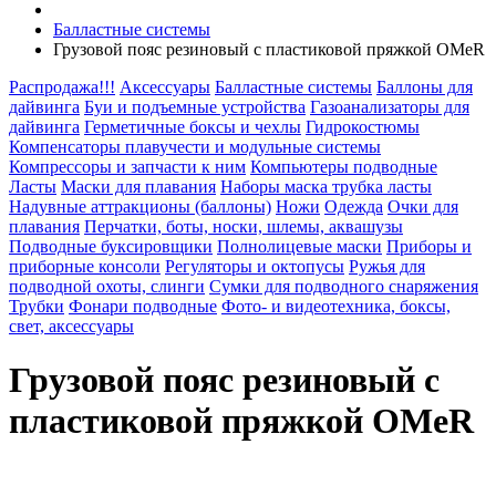
Балластные системы
Грузовой пояс резиновый с пластиковой пряжкой OMeR
Распродажа!!!
Аксессуары
Балластные системы
Баллоны для
дайвинга
Буи и подъемные устройства
Газоанализаторы для
дайвинга
Герметичные боксы и чехлы
Гидрокостюмы
Компенсаторы плавучести и модульные системы
Компрессоры и запчасти к ним
Компьютеры подводные
Ласты
Маски для плавания
Наборы маска трубка ласты
Надувные аттракционы (баллоны)
Ножи
Одежда
Очки для
плавания
Перчатки, боты, носки, шлемы, аквашузы
Подводные буксировщики
Полнолицевые маски
Приборы и
приборные консоли
Регуляторы и октопусы
Ружья для
подводной охоты, слинги
Сумки для подводного снаряжения
Трубки
Фонари подводные
Фото- и видеотехника, боксы,
свет, аксессуары
Грузовой пояс резиновый с
пластиковой пряжкой OMeR