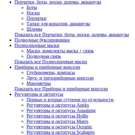
Перчатки, боты, носки, шлемы, аквашузы
Боты
Носки
Перчатки
Тапки для кораллов, аквашузы
Шлемы
Показать все Перчатки, боты, носки, шлемы, аквашузы
Подводные буксировщики
Полнолицевые маски
Маски, комплекты маска + связь
Подводная связь
Показать все Полнолицевые маски
Приборы и приборные консоли
Глубиномеры, компасы
Двух- и трехприборные консоли
Манометры
Показать все Приборы и приборные консоли
Регуляторы и октопусы
Первые и вторые ступени по отдельности
Регуляторы и октопусы Apeks
Регуляторы и октопусы Aqualung
Регуляторы и октопусы Hollis
Регуляторы и октопусы Mares
Регуляторы и октопусы Oceanic
Регуляторы и октопусы Scubapro