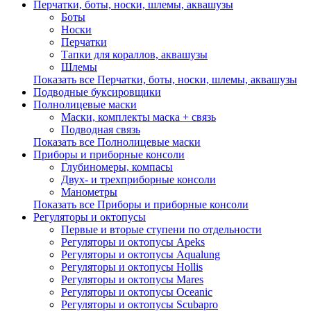
Перчатки, боты, носки, шлемы, аквашузы
Боты
Носки
Перчатки
Тапки для кораллов, аквашузы
Шлемы
Показать все Перчатки, боты, носки, шлемы, аквашузы
Подводные буксировщики
Полнолицевые маски
Маски, комплекты маска + связь
Подводная связь
Показать все Полнолицевые маски
Приборы и приборные консоли
Глубиномеры, компасы
Двух- и трехприборные консоли
Манометры
Показать все Приборы и приборные консоли
Регуляторы и октопусы
Первые и вторые ступени по отдельности
Регуляторы и октопусы Apeks
Регуляторы и октопусы Aqualung
Регуляторы и октопусы Hollis
Регуляторы и октопусы Mares
Регуляторы и октопусы Oceanic
Регуляторы и октопусы Scubapro