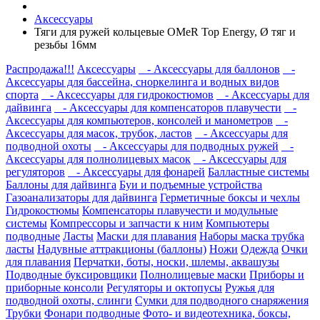
Аксессуары
Тяги для ружей кольцевые OMeR Top Energy, Ø тяг и
резьбы 16мм
Распродажа!!!
Аксессуары
- Аксессуары для баллонов
-
Аксессуары для бассейна, сноркелинга и водных видов
спорта
- Аксессуары для гидрокостюмов
- Аксессуары для
дайвинга
- Аксессуары для компенсаторов плавучести
-
Аксессуары для компьютеров, консолей и манометров
-
Аксессуары для масок, трубок, ластов
- Аксессуары для
подводной охоты
- Аксессуары для подводных ружей
-
Аксессуары для полнолицевых масок
- Аксессуары для
регуляторов
- Аксессуары для фонарей
Балластные системы
Баллоны для дайвинга
Буи и подъемные устройства
Газоанализаторы для дайвинга
Герметичные боксы и чехлы
Гидрокостюмы
Компенсаторы плавучести и модульные
системы
Компрессоры и запчасти к ним
Компьютеры
подводные
Ласты
Маски для плавания
Наборы маска трубка
ласты
Надувные аттракционы (баллоны)
Ножи
Одежда
Очки
для плавания
Перчатки, боты, носки, шлемы, аквашузы
Подводные буксировщики
Полнолицевые маски
Приборы и
приборные консоли
Регуляторы и октопусы
Ружья для
подводной охоты, слинги
Сумки для подводного снаряжения
Трубки
Фонари подводные
Фото- и видеотехника, боксы,