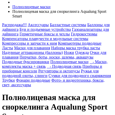
Полнолицевые маски
Полнолицевая маска для сноркелинга Aqualung Sport
Smart
Распродажа!!!
Аксессуары
Балластные системы
Баллоны для
дайвинга
Буи и подъемные устройства
Газоанализаторы для
дайвинга
Герметичные боксы и чехлы
Гидрокостюмы
Компенсаторы плавучести и модульные системы
Компрессоры и запчасти к ним
Компьютеры подводные
Ласты
Маски для плавания
Наборы маска трубка ласты
Надувные аттракционы (баллоны)
Ножи
Одежда
Очки для
плавания
Перчатки, боты, носки, шлемы, аквашузы
Подводные буксировщики
Полнолицевые маски
- Маски,
комплекты маска + связь
- Подводная связь
Приборы и
приборные консоли
Регуляторы и октопусы
Ружья для
подводной охоты, слинги
Сумки для подводного снаряжения
Трубки
Фонари подводные
Фото- и видеотехника, боксы,
свет, аксессуары
Полнолицевая маска для
сноркелинга Aqualung Sport