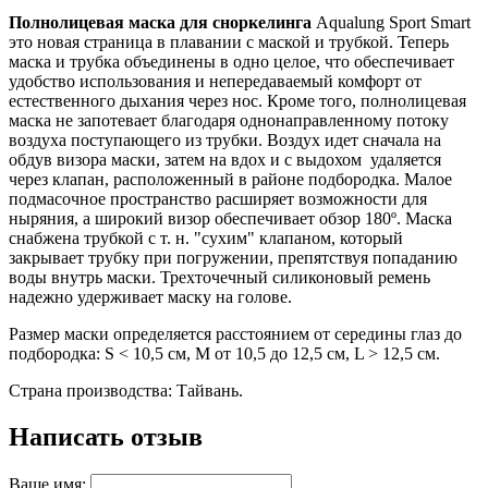
Полнолицевая маска для сноркелинга
Aqualung Sport Smart
это новая страница в плавании с маской и трубкой. Теперь
маска и трубка объединены в одно целое, что обеспечивает
удобство использования и непередаваемый комфорт от
естественного дыхания через нос. Кроме того, полнолицевая
маска не запотевает благодаря однонаправленному потоку
воздуха поступающего из трубки. Воздух идет сначала на
обдув визора маски, затем на вдох и с выдохом удаляется
через клапан, расположенный в районе подбородка. Малое
подмасочное пространство расширяет возможности для
ныряния, а широкий визор обеспечивает обзор 180º. Маска
снабжена трубкой с т. н. "сухим" клапаном, который
закрывает трубку при погружении, препятствуя попаданию
воды внутрь маски. Трехточечный силиконовый ремень
надежно удерживает маску на голове.
Размер маски определяется расстоянием от середины глаз до
подбородка: S < 10,5 см, M от 10,5 до 12,5 см, L > 12,5 см.
Страна производства: Тайвань.
Написать отзыв
Ваше имя: