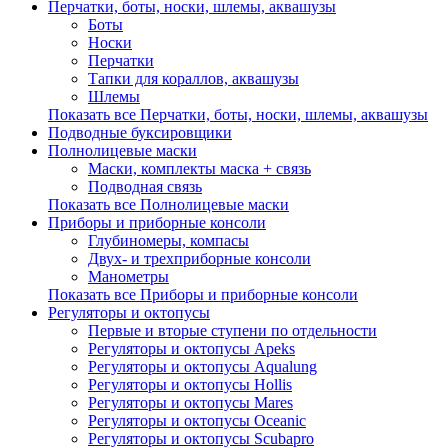
Перчатки, боты, носки, шлемы, аквашузы
Боты
Носки
Перчатки
Тапки для кораллов, аквашузы
Шлемы
Показать все Перчатки, боты, носки, шлемы, аквашузы
Подводные буксировщики
Полнолицевые маски
Маски, комплекты маска + связь
Подводная связь
Показать все Полнолицевые маски
Приборы и приборные консоли
Глубиномеры, компасы
Двух- и трехприборные консоли
Манометры
Показать все Приборы и приборные консоли
Регуляторы и октопусы
Первые и вторые ступени по отдельности
Регуляторы и октопусы Apeks
Регуляторы и октопусы Aqualung
Регуляторы и октопусы Hollis
Регуляторы и октопусы Mares
Регуляторы и октопусы Oceanic
Регуляторы и октопусы Scubapro