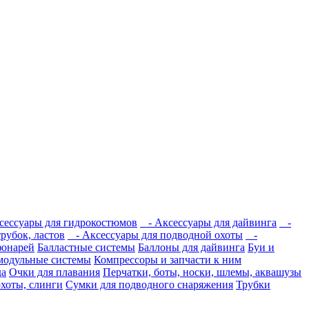
ессуары для гидрокостюмов
- Аксессуары для дайвинга
-
рубок, ластов
- Аксессуары для подводной охоты
-
фонарей
Балластные системы
Баллоны для дайвинга
Буи и
модульные системы
Компрессоры и запчасти к ним
да
Очки для плавания
Перчатки, боты, носки, шлемы, аквашузы
охоты, слинги
Сумки для подводного снаряжения
Трубки