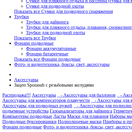
Сумки для пляжного отдыха и бассейна (сумка для м
Сумки для подводной охоты
Показать все Сумки для подводного снаряжения
Трубки
Трубки для дайвинга
Трубки для пляжного отдыха, плавания, сноркелинг
Трубки для подводной охоты
Показать все Трубки
Фонари подводные
Фонари аккумуляторные
Фонари батареечные
Показать все Фонари подводные
Фото- и видеотехника, боксы, свет, аксессуары
Аксессуары
Зацеп Sporasub с резьбовыми желудями
Распродажа!!!
Аксессуары
- Аксессуары для баллонов
- Аксе
Аксессуары для компенсаторов плавучести
- Аксессуары для 
Аксессуары для подводных ружей
- Аксессуары для полноли
подъемные устройства
Газоанализаторы для дайвинга
Герметич
Компьютеры подводные
Ласты
Маски для плавания
Наборы ма
Подводные буксировщики
Полнолицевые маски
Приборы и пр
Фонари подводные
Фото- и видеотехника, боксы, свет, аксесс