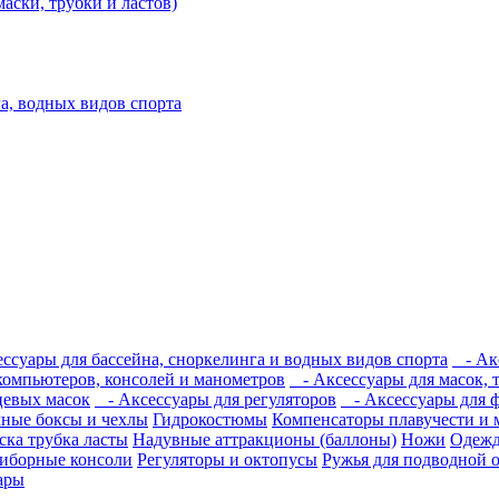
аски, трубки и ластов)
а, водных видов спорта
ссуары для бассейна, сноркелинга и водных видов спорта
- Акс
компьютеров, консолей и манометров
- Аксессуары для масок, т
цевых масок
- Аксессуары для регуляторов
- Аксессуары для 
ные боксы и чехлы
Гидрокостюмы
Компенсаторы плавучести и 
ска трубка ласты
Надувные аттракционы (баллоны)
Ножи
Одеж
иборные консоли
Регуляторы и октопусы
Ружья для подводной 
уары