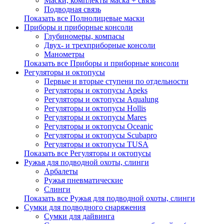
Маски, комплекты маска + связь
Подводная связь
Показать все Полнолицевые маски
Приборы и приборные консоли
Глубиномеры, компасы
Двух- и трехприборные консоли
Манометры
Показать все Приборы и приборные консоли
Регуляторы и октопусы
Первые и вторые ступени по отдельности
Регуляторы и октопусы Apeks
Регуляторы и октопусы Aqualung
Регуляторы и октопусы Hollis
Регуляторы и октопусы Mares
Регуляторы и октопусы Oceanic
Регуляторы и октопусы Scubapro
Регуляторы и октопусы TUSA
Показать все Регуляторы и октопусы
Ружья для подводной охоты, слинги
Арбалеты
Ружья пневматические
Слинги
Показать все Ружья для подводной охоты, слинги
Сумки для подводного снаряжения
Сумки для дайвинга