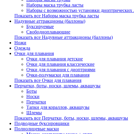
Наборы маска трубка ласты
Наборы с возможностью установки диоптрических 
Показать все Наборы маска трубка ласты
Надувные аттракционы (баллоны)
Буксируемые
Свободноплавающие
Показать все Надувные аттракционы (баллоны)
Ножи
Одежда
Очки для плавания
Очки для плавания детские
Очки для плавания классические
Очки для плавания с диоптриями
Очки-полумаски для плавания
Показать все Очки для плавания
Перчатки, боты, носки, шлемы, аквашузы
Боты
Носки
Перчатки
Тапки для кораллов, аквашузы
Шлемы
Показать все Перчатки, боты, носки, шлемы, аквашузы
Подводные буксировщики
Полнолицевые маски