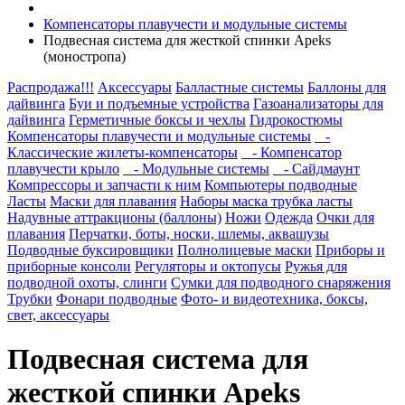
Компенсаторы плавучести и модульные системы
Подвесная система для жесткой спинки Apeks
(моностропа)
Распродажа!!!
Аксессуары
Балластные системы
Баллоны для
дайвинга
Буи и подъемные устройства
Газоанализаторы для
дайвинга
Герметичные боксы и чехлы
Гидрокостюмы
Компенсаторы плавучести и модульные системы
-
Классические жилеты-компенсаторы
- Компенсатор
плавучести крыло
- Модульные системы
- Сайдмаунт
Компрессоры и запчасти к ним
Компьютеры подводные
Ласты
Маски для плавания
Наборы маска трубка ласты
Надувные аттракционы (баллоны)
Ножи
Одежда
Очки для
плавания
Перчатки, боты, носки, шлемы, аквашузы
Подводные буксировщики
Полнолицевые маски
Приборы и
приборные консоли
Регуляторы и октопусы
Ружья для
подводной охоты, слинги
Сумки для подводного снаряжения
Трубки
Фонари подводные
Фото- и видеотехника, боксы,
свет, аксессуары
Подвесная система для
жесткой спинки Apeks