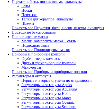
Перчатки, боты, носки, шлемы, аквашузы
Боты
Носки
Перчатки
Тапки для кораллов, аквашузы
Шлемы
Показать все Перчатки, боты, носки, шлемы, аквашузы
Подводные буксировщики
Полнолицевые маски
Маски, комплекты маска + связь
Подводная связь
Показать все Полнолицевые маски
Приборы и приборные консоли
Глубиномеры, компасы
Двух- и трехприборные консоли
Манометры
Показать все Приборы и приборные консоли
Регуляторы и октопусы
Первые и вторые ступени по отдельности
Регуляторы и октопусы Apeks
Регуляторы и октопусы Aqualung
Регуляторы и октопусы Hollis
Регуляторы и октопусы Mares
Регуляторы и октопусы Oceanic
Регуляторы и октопусы Scubapro