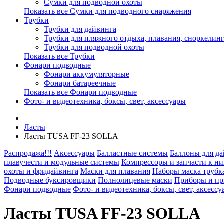
Сумки для подводной охоты
Показать все Сумки для подводного снаряжения
Трубки
Трубки для дайвинга
Трубки для пляжного отдыха, плавания, сноркелинг
Трубки для подводной охоты
Показать все Трубки
Фонари подводные
Фонари аккумуляторные
Фонари батареечные
Показать все Фонари подводные
Фото- и видеотехника, боксы, свет, аксессуары
Ласты
Ласты TUSA FF-23 SOLLA
Распродажа!!!
Аксессуары
Балластные системы
Баллоны для д
плавучести и модульные системы
Компрессоры и запчасти к н
охоты и фридайвинга
Маски для плавания
Наборы маска трубк
Подводные буксировщики
Полнолицевые маски
Приборы и пр
Фонари подводные
Фото- и видеотехника, боксы, свет, аксесс
Ласты TUSA FF-23 SOLLA