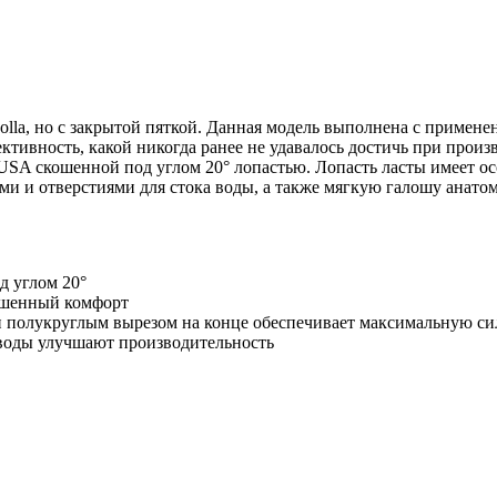
Solla, но с закрытой пяткой. Данная модель выполнена с примен
ктивность, какой никогда ранее не удавалось достичь при прои
 TUSA скошенной под углом 20° лопастью. Лопасть ласты имеет 
и и отверстиями для стока воды, а также мягкую галошу анато
д углом 20°
ышенный комфорт
и полукруглым вырезом на конце обеспечивает максимальную си
 воды улучшают производительность