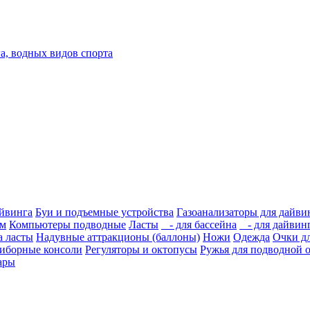
а, водных видов спорта
айвинга
Буи и подъемные устройства
Газоанализаторы для дайви
им
Компьютеры подводные
Ласты
- для бассейна
- для дайвин
а ласты
Надувные аттракционы (баллоны)
Ножи
Одежда
Очки д
иборные консоли
Регуляторы и октопусы
Ружья для подводной 
уары