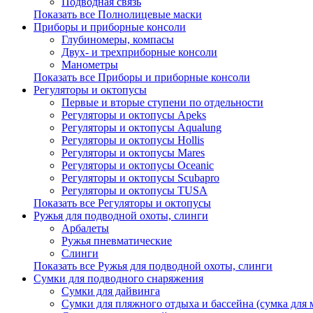
Подводная связь
Показать все Полнолицевые маски
Приборы и приборные консоли
Глубиномеры, компасы
Двух- и трехприборные консоли
Манометры
Показать все Приборы и приборные консоли
Регуляторы и октопусы
Первые и вторые ступени по отдельности
Регуляторы и октопусы Apeks
Регуляторы и октопусы Aqualung
Регуляторы и октопусы Hollis
Регуляторы и октопусы Mares
Регуляторы и октопусы Oceanic
Регуляторы и октопусы Scubapro
Регуляторы и октопусы TUSA
Показать все Регуляторы и октопусы
Ружья для подводной охоты, слинги
Арбалеты
Ружья пневматические
Слинги
Показать все Ружья для подводной охоты, слинги
Сумки для подводного снаряжения
Сумки для дайвинга
Сумки для пляжного отдыха и бассейна (сумка для м