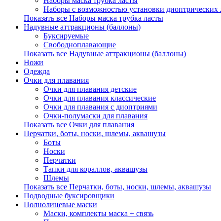
Наборы маска трубка ласты
Наборы с возможностью установки диоптрических 
Показать все Наборы маска трубка ласты
Надувные аттракционы (баллоны)
Буксируемые
Свободноплавающие
Показать все Надувные аттракционы (баллоны)
Ножи
Одежда
Очки для плавания
Очки для плавания детские
Очки для плавания классические
Очки для плавания с диоптриями
Очки-полумаски для плавания
Показать все Очки для плавания
Перчатки, боты, носки, шлемы, аквашузы
Боты
Носки
Перчатки
Тапки для кораллов, аквашузы
Шлемы
Показать все Перчатки, боты, носки, шлемы, аквашузы
Подводные буксировщики
Полнолицевые маски
Маски, комплекты маска + связь