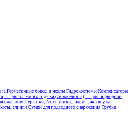
нга
Герметичные боксы и чехлы
Гидрокостюмы
Компенсаторы
га
- для пляжного отдыха (сноркелинга)
- для подводной
ля плавания
Перчатки, боты, носки, шлемы, аквашузы
охоты, слинги
Сумки для подводного снаряжения
Трубки