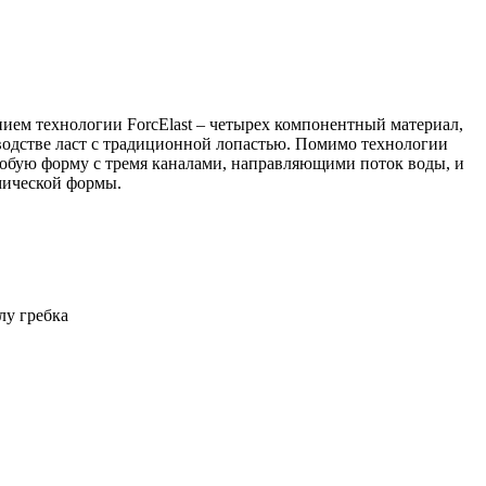
ением технологии ForcElast – четырех компонентный материал,
зводстве ласт с традиционной лопастью. Помимо технологии
особую форму с тремя каналами, направляющими поток воды, и
мической формы.
лу гребка