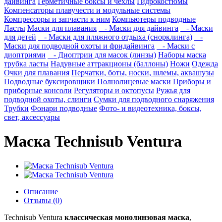
дайвинга
Герметичные боксы и чехлы
Гидрокостюмы
Компенсаторы плавучести и модульные системы
Компрессоры и запчасти к ним
Компьютеры подводные
Ласты
Маски для плавания
- Маски для дайвинга
- Маски
для детей
- Маски для пляжного отдыха (снорклинга)
-
Маски для подводной охоты и фридайвинга
- Маски с
диоптриями
- Диоптрии для масок (линзы)
Наборы маска
трубка ласты
Надувные аттракционы (баллоны)
Ножи
Одежда
Очки для плавания
Перчатки, боты, носки, шлемы, аквашузы
Подводные буксировщики
Полнолицевые маски
Приборы и
приборные консоли
Регуляторы и октопусы
Ружья для
подводной охоты, слинги
Сумки для подводного снаряжения
Трубки
Фонари подводные
Фото- и видеотехника, боксы,
свет, аксессуары
Маска Technisub Ventura
Описание
Отзывы (0)
Technisub Ventura
классическая монолинзовая маска
,