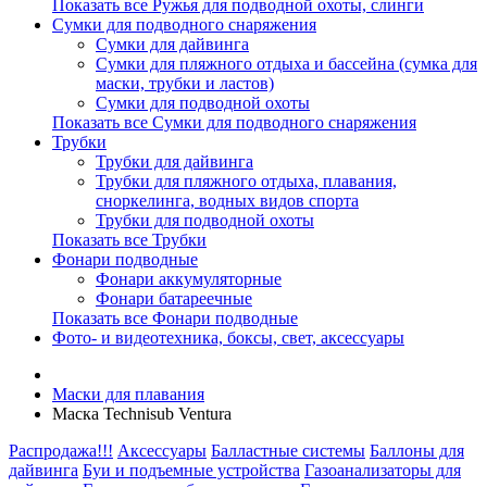
Показать все Ружья для подводной охоты, слинги
Сумки для подводного снаряжения
Сумки для дайвинга
Сумки для пляжного отдыха и бассейна (сумка для
маски, трубки и ластов)
Сумки для подводной охоты
Показать все Сумки для подводного снаряжения
Трубки
Трубки для дайвинга
Трубки для пляжного отдыха, плавания,
сноркелинга, водных видов спорта
Трубки для подводной охоты
Показать все Трубки
Фонари подводные
Фонари аккумуляторные
Фонари батареечные
Показать все Фонари подводные
Фото- и видеотехника, боксы, свет, аксессуары
Маски для плавания
Маска Technisub Ventura
Распродажа!!!
Аксессуары
Балластные системы
Баллоны для
дайвинга
Буи и подъемные устройства
Газоанализаторы для