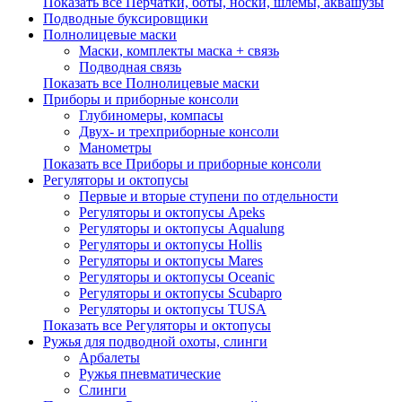
Показать все Перчатки, боты, носки, шлемы, аквашузы
Подводные буксировщики
Полнолицевые маски
Маски, комплекты маска + связь
Подводная связь
Показать все Полнолицевые маски
Приборы и приборные консоли
Глубиномеры, компасы
Двух- и трехприборные консоли
Манометры
Показать все Приборы и приборные консоли
Регуляторы и октопусы
Первые и вторые ступени по отдельности
Регуляторы и октопусы Apeks
Регуляторы и октопусы Aqualung
Регуляторы и октопусы Hollis
Регуляторы и октопусы Mares
Регуляторы и октопусы Oceanic
Регуляторы и октопусы Scubapro
Регуляторы и октопусы TUSA
Показать все Регуляторы и октопусы
Ружья для подводной охоты, слинги
Арбалеты
Ружья пневматические
Слинги