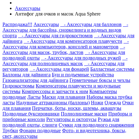
Аксессуары
Антифог для очков и масок Aqua Sphere
Распродажа!!!
Аксессуары
- Аксессуары для баллонов
-
Аксессуары для бассейна, сноркелинга и водных видов
спорта
- Аксессуары для гидрокостюмов
- Аксессуары для
дайвинга
- Аксессуары для компенсаторов плавучести
-
Аксессуары для компьютеров, консолей и манометров
-
Аксессуары для масок, трубок, ластов
- Аксессуары для
подводной охоты
- Аксессуары для подводных ружей
-
Аксессуары для полнолицевых масок
- Аксессуары для
регуляторов
- Аксессуары для фонарей
Балластные системы
Баллоны для дайвинга
Буи и подъемные устройства
Газоанализаторы для дайвинга
Герметичные боксы и чехлы
Гидрокостюмы
Компенсаторы плавучести и модульные
системы
Компрессоры и запчасти к ним
Компьютеры
подводные
Ласты
Маски для плавания
Наборы маска трубка
ласты
Надувные аттракционы (баллоны)
Ножи
Одежда
Очки
для плавания
Перчатки, боты, носки, шлемы, аквашузы
Подводные буксировщики
Полнолицевые маски
Приборы и
приборные консоли
Регуляторы и октопусы
Ружья для
подводной охоты, слинги
Сумки для подводного снаряжения
Трубки
Фонари подводные
Фото- и видеотехника, боксы,
свет, аксессуары