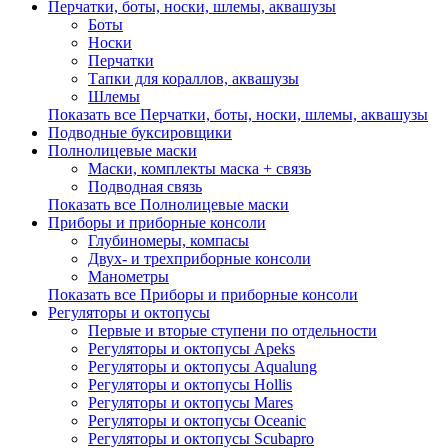
Перчатки, боты, носки, шлемы, аквашузы
Боты
Носки
Перчатки
Тапки для кораллов, аквашузы
Шлемы
Показать все Перчатки, боты, носки, шлемы, аквашузы
Подводные буксировщики
Полнолицевые маски
Маски, комплекты маска + связь
Подводная связь
Показать все Полнолицевые маски
Приборы и приборные консоли
Глубиномеры, компасы
Двух- и трехприборные консоли
Манометры
Показать все Приборы и приборные консоли
Регуляторы и октопусы
Первые и вторые ступени по отдельности
Регуляторы и октопусы Apeks
Регуляторы и октопусы Aqualung
Регуляторы и октопусы Hollis
Регуляторы и октопусы Mares
Регуляторы и октопусы Oceanic
Регуляторы и октопусы Scubapro