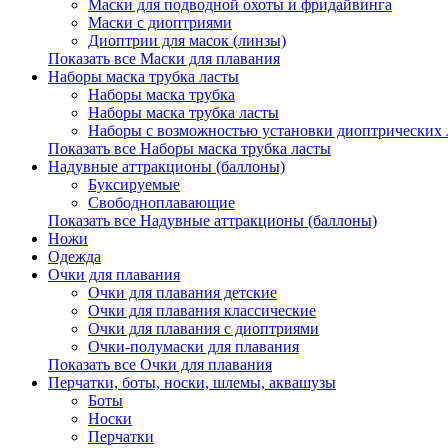
Маски для подводной охоты и фридайвинга
Маски с диоптриями
Диоптрии для масок (линзы)
Показать все Маски для плавания
Наборы маска трубка ласты
Наборы маска трубка
Наборы маска трубка ласты
Наборы с возможностью установки диоптрических 
Показать все Наборы маска трубка ласты
Надувные аттракционы (баллоны)
Буксируемые
Свободноплавающие
Показать все Надувные аттракционы (баллоны)
Ножи
Одежда
Очки для плавания
Очки для плавания детские
Очки для плавания классические
Очки для плавания с диоптриями
Очки-полумаски для плавания
Показать все Очки для плавания
Перчатки, боты, носки, шлемы, аквашузы
Боты
Носки
Перчатки