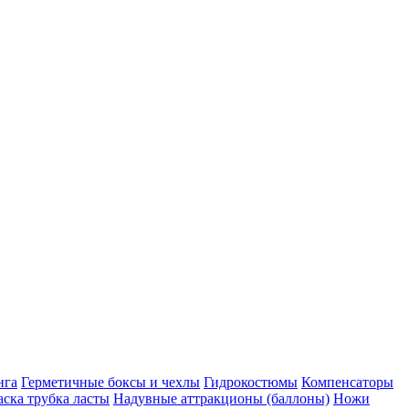
нга
Герметичные боксы и чехлы
Гидрокостюмы
Компенсаторы
ска трубка ласты
Надувные аттракционы (баллоны)
Ножи