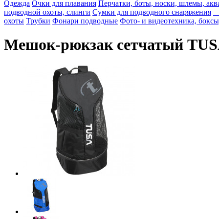
Одежда
Очки для плавания
Перчатки, боты, носки, шлемы, ак
подводной охоты, слинги
Сумки для подводного снаряжения
-
охоты
Трубки
Фонари подводные
Фото- и видеотехника, боксы,
Мешок-рюкзак сетчатый TUS