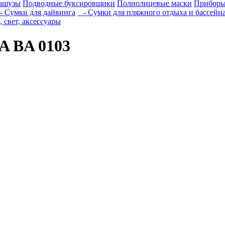
вашузы
Подводные буксировщики
Полнолицевые маски
Приборы
 Сумки для дайвинга
- Сумки для пляжного отдыха и бассейна 
 свет, аксессуары
A BA 0103