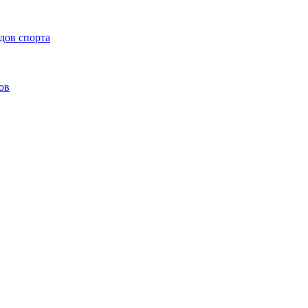
дов спорта
ов