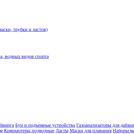
аски, трубки и ластов)
а, водных видов спорта
айвинга
Буи и подъемные устройства
Газоанализаторы для дайви
им
Компьютеры подводные
Ласты
Маски для плавания
Наборы ма