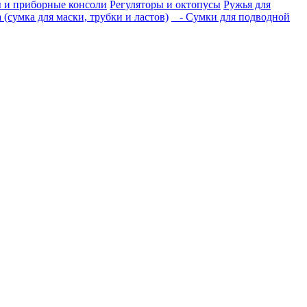
 и приборные консоли
Регуляторы и октопусы
Ружья для
(сумка для маски, трубки и ластов)
- Сумки для подводной