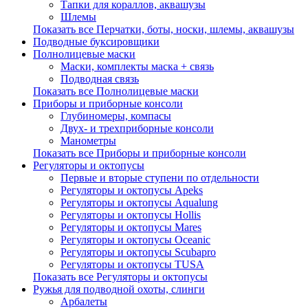
Тапки для кораллов, аквашузы
Шлемы
Показать все Перчатки, боты, носки, шлемы, аквашузы
Подводные буксировщики
Полнолицевые маски
Маски, комплекты маска + связь
Подводная связь
Показать все Полнолицевые маски
Приборы и приборные консоли
Глубиномеры, компасы
Двух- и трехприборные консоли
Манометры
Показать все Приборы и приборные консоли
Регуляторы и октопусы
Первые и вторые ступени по отдельности
Регуляторы и октопусы Apeks
Регуляторы и октопусы Aqualung
Регуляторы и октопусы Hollis
Регуляторы и октопусы Mares
Регуляторы и октопусы Oceanic
Регуляторы и октопусы Scubapro
Регуляторы и октопусы TUSA
Показать все Регуляторы и октопусы
Ружья для подводной охоты, слинги
Арбалеты