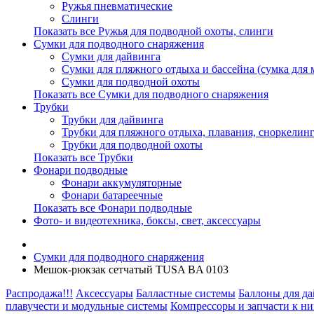
Ружья пневматические
Слинги
Показать все Ружья для подводной охоты, слинги
Сумки для подводного снаряжения
Сумки для дайвинга
Сумки для пляжного отдыха и бассейна (сумка для м
Сумки для подводной охоты
Показать все Сумки для подводного снаряжения
Трубки
Трубки для дайвинга
Трубки для пляжного отдыха, плавания, сноркелинг
Трубки для подводной охоты
Показать все Трубки
Фонари подводные
Фонари аккумуляторные
Фонари батареечные
Показать все Фонари подводные
Фото- и видеотехника, боксы, свет, аксессуары
Сумки для подводного снаряжения
Мешок-рюкзак сетчатый TUSA BA 0103
Распродажа!!!
Аксессуары
Балластные системы
Баллоны для д
плавучести и модульные системы
Компрессоры и запчасти к н