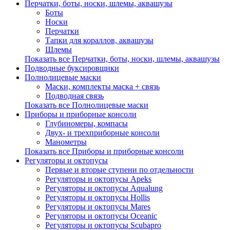
Перчатки, боты, носки, шлемы, аквашузы
Боты
Носки
Перчатки
Тапки для кораллов, аквашузы
Шлемы
Показать все Перчатки, боты, носки, шлемы, аквашузы
Подводные буксировщики
Полнолицевые маски
Маски, комплекты маска + связь
Подводная связь
Показать все Полнолицевые маски
Приборы и приборные консоли
Глубиномеры, компасы
Двух- и трехприборные консоли
Манометры
Показать все Приборы и приборные консоли
Регуляторы и октопусы
Первые и вторые ступени по отдельности
Регуляторы и октопусы Apeks
Регуляторы и октопусы Aqualung
Регуляторы и октопусы Hollis
Регуляторы и октопусы Mares
Регуляторы и октопусы Oceanic
Регуляторы и октопусы Scubapro