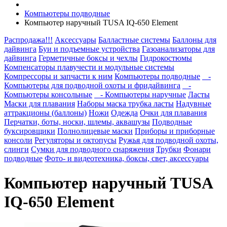
Компьютеры подводные
Компьютер наручный TUSA IQ-650 Element
Распродажа!!!
Аксессуары
Балластные системы
Баллоны для
дайвинга
Буи и подъемные устройства
Газоанализаторы для
дайвинга
Герметичные боксы и чехлы
Гидрокостюмы
Компенсаторы плавучести и модульные системы
Компрессоры и запчасти к ним
Компьютеры подводные
-
Компьютеры для подводной охоты и фридайвинга
-
Компьютеры консольные
- Компьютеры наручные
Ласты
Маски для плавания
Наборы маска трубка ласты
Надувные
аттракционы (баллоны)
Ножи
Одежда
Очки для плавания
Перчатки, боты, носки, шлемы, аквашузы
Подводные
буксировщики
Полнолицевые маски
Приборы и приборные
консоли
Регуляторы и октопусы
Ружья для подводной охоты,
слинги
Сумки для подводного снаряжения
Трубки
Фонари
подводные
Фото- и видеотехника, боксы, свет, аксессуары
Компьютер наручный TUSA
IQ-650 Element