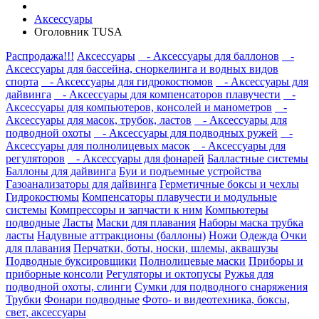
Аксессуары
Оголовник TUSA
Распродажа!!!
Аксессуары
- Аксессуары для баллонов
-
Аксессуары для бассейна, сноркелинга и водных видов
спорта
- Аксессуары для гидрокостюмов
- Аксессуары для
дайвинга
- Аксессуары для компенсаторов плавучести
-
Аксессуары для компьютеров, консолей и манометров
-
Аксессуары для масок, трубок, ластов
- Аксессуары для
подводной охоты
- Аксессуары для подводных ружей
-
Аксессуары для полнолицевых масок
- Аксессуары для
регуляторов
- Аксессуары для фонарей
Балластные системы
Баллоны для дайвинга
Буи и подъемные устройства
Газоанализаторы для дайвинга
Герметичные боксы и чехлы
Гидрокостюмы
Компенсаторы плавучести и модульные
системы
Компрессоры и запчасти к ним
Компьютеры
подводные
Ласты
Маски для плавания
Наборы маска трубка
ласты
Надувные аттракционы (баллоны)
Ножи
Одежда
Очки
для плавания
Перчатки, боты, носки, шлемы, аквашузы
Подводные буксировщики
Полнолицевые маски
Приборы и
приборные консоли
Регуляторы и октопусы
Ружья для
подводной охоты, слинги
Сумки для подводного снаряжения
Трубки
Фонари подводные
Фото- и видеотехника, боксы,
свет, аксессуары