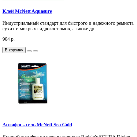
Клей McNett Aquasure
Индустриальный стандарт для быстрого и надежного ремнота
сухих и мокрых гидрокостюмов, а также др..
904 р.
В корзину
Антифог - гель McNett Sea Gold
Лучший антифог по версии журнала Rodale’s SCUBA Diving