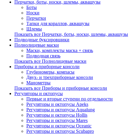
Перчатки, боты, носки, шлемы, аквашузы
Боты
Носки
Перчатки
Тапки для кораллов, аквашузы
Шлемы
Показать все Перчатки, боты, носки, шлемы, аквашузы
Подводные буксировщики
Полнолицевые маски
Маски, комплекты маска + связь
Подводная связь
Показать все Полнолицевые маски
Приборы и приборные консоли
Глубиномеры, компасы
Двух- и трехприборные консоли
Манометры
Показать все Приборы и приборные консоли
Регуляторы и октопусы
Первые и вторые ступени по отдельности
Регуляторы и октопусы Apeks
Регуляторы и октопусы Aqualung
Регуляторы и октопусы Hollis
Регуляторы и октопусы Mares
Регуляторы и октопусы Oceanic
Регуляторы и октопусы Scubapro