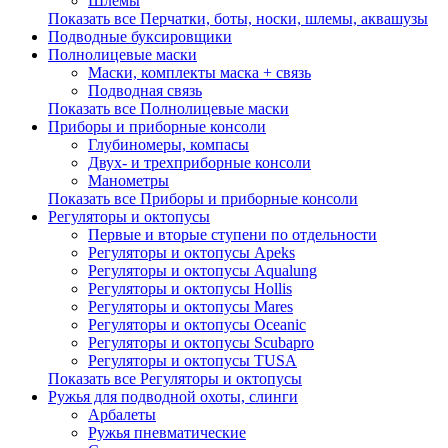
Шлемы
Показать все Перчатки, боты, носки, шлемы, аквашузы
Подводные буксировщики
Полнолицевые маски
Маски, комплекты маска + связь
Подводная связь
Показать все Полнолицевые маски
Приборы и приборные консоли
Глубиномеры, компасы
Двух- и трехприборные консоли
Манометры
Показать все Приборы и приборные консоли
Регуляторы и октопусы
Первые и вторые ступени по отдельности
Регуляторы и октопусы Apeks
Регуляторы и октопусы Aqualung
Регуляторы и октопусы Hollis
Регуляторы и октопусы Mares
Регуляторы и октопусы Oceanic
Регуляторы и октопусы Scubapro
Регуляторы и октопусы TUSA
Показать все Регуляторы и октопусы
Ружья для подводной охоты, слинги
Арбалеты
Ружья пневматические