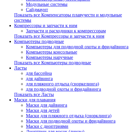
Модульные системы
Сайдмаунт
Показать все Компенсаторы плавучести и модульные
системы
Компрессоры и запчасти к ним
Запчасти и расходники к компрессорам
Показать все Компрессоры и запчасти к ним
Компьютеры подводные
Компьютеры для подводной охоты и фридайвинга
Компьютеры консольные
Компьютеры наручные
Показать все Компьютеры подводные
Ласты
для бассейна
для дайвинга
для пляжного отдыха (сноркелинга)
для подводной охоты и фридайвинга
Показать все Ласты
Маски для плавания
Маски для дайвинга
Маски для детей
Маски для пляжного отдыха (снорклинга)
Маски для подводной охоты и фридайвинга
Маски с диоптриями
Диоптрии для масок (линзы)