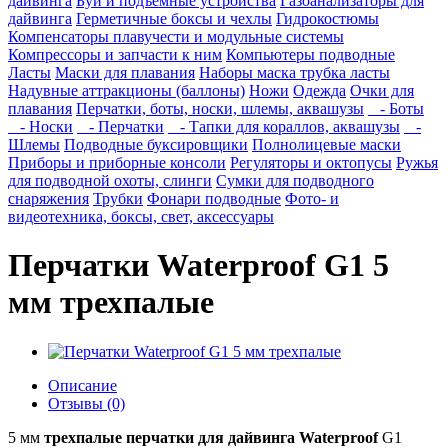
дайвинга
Буи и подъемные устройства
Газоанализаторы для
дайвинга
Герметичные боксы и чехлы
Гидрокостюмы
Компенсаторы плавучести и модульные системы
Компрессоры и запчасти к ним
Компьютеры подводные
Ласты
Маски для плавания
Наборы маска трубка ласты
Надувные аттракционы (баллоны)
Ножи
Одежда
Очки для
плавания
Перчатки, боты, носки, шлемы, аквашузы
- Боты
- Носки
- Перчатки
- Тапки для кораллов, аквашузы
-
Шлемы
Подводные буксировщики
Полнолицевые маски
Приборы и приборные консоли
Регуляторы и октопусы
Ружья
для подводной охоты, слинги
Сумки для подводного
снаряжения
Трубки
Фонари подводные
Фото- и
видеотехника, боксы, свет, аксессуары
Перчатки Waterproof G1 5
мм трехпалые
Описание
Отзывы (0)
5 мм
трехпалые перчатки для дайвинга Waterproof
G1