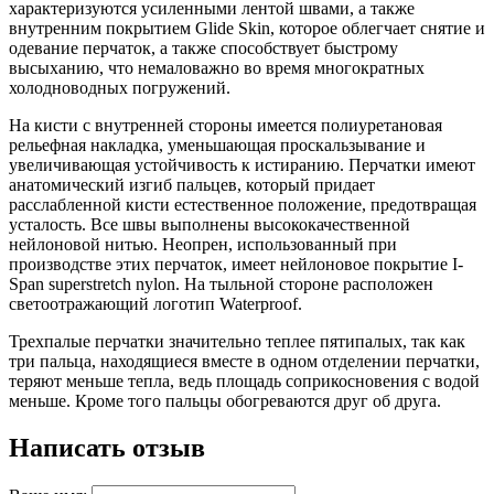
характеризуются усиленными лентой швами, а также
внутренним покрытием Glide Skin, которое облегчает снятие и
одевание перчаток, а также способствует быстрому
высыханию, что немаловажно во время многократных
холодноводных погружений.
На кисти с внутренней стороны имеется полиуретановая
рельефная накладка, уменьшающая проскальзывание и
увеличивающая устойчивость к истиранию. Перчатки имеют
анатомический изгиб пальцев, который придает
расслабленной кисти естественное положение, предотвращая
усталость. Все швы выполнены высококачественной
нейлоновой нитью. Неопрен, использованный при
производстве этих перчаток, имеет нейлоновое покрытие I-
Span superstretch nylon. На тыльной стороне расположен
светоотражающий логотип Waterproof.
Трехпалые перчатки значительно теплее пятипалых, так как
три пальца, находящиеся вместе в одном отделении перчатки,
теряют меньше тепла, ведь площадь соприкосновения с водой
меньше. Кроме того пальцы обогреваются друг об друга.
Написать отзыв