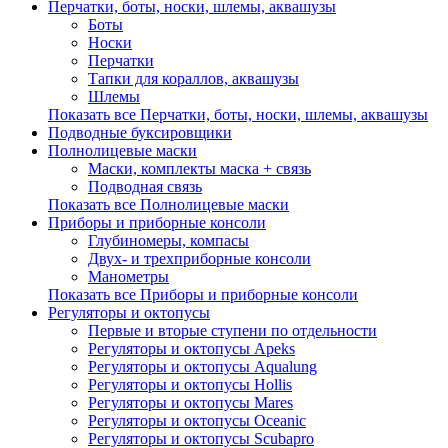
Перчатки, боты, носки, шлемы, аквашузы
Боты
Носки
Перчатки
Тапки для кораллов, аквашузы
Шлемы
Показать все Перчатки, боты, носки, шлемы, аквашузы
Подводные буксировщики
Полнолицевые маски
Маски, комплекты маска + связь
Подводная связь
Показать все Полнолицевые маски
Приборы и приборные консоли
Глубиномеры, компасы
Двух- и трехприборные консоли
Манометры
Показать все Приборы и приборные консоли
Регуляторы и октопусы
Первые и вторые ступени по отдельности
Регуляторы и октопусы Apeks
Регуляторы и октопусы Aqualung
Регуляторы и октопусы Hollis
Регуляторы и октопусы Mares
Регуляторы и октопусы Oceanic
Регуляторы и октопусы Scubapro