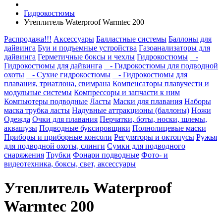
Гидрокостюмы
Утеплитель Waterproof Warmtec 200
Распродажа!!!
Аксессуары
Балластные системы
Баллоны для
дайвинга
Буи и подъемные устройства
Газоанализаторы для
дайвинга
Герметичные боксы и чехлы
Гидрокостюмы
-
Гидрокостюмы для дайвинга
- Гидрокостюмы для подводной
охоты
- Сухие гидрокостюмы
- Гидрокостюмы для
плавания, триатлона, свимрана
Компенсаторы плавучести и
модульные системы
Компрессоры и запчасти к ним
Компьютеры подводные
Ласты
Маски для плавания
Наборы
маска трубка ласты
Надувные аттракционы (баллоны)
Ножи
Одежда
Очки для плавания
Перчатки, боты, носки, шлемы,
аквашузы
Подводные буксировщики
Полнолицевые маски
Приборы и приборные консоли
Регуляторы и октопусы
Ружья
для подводной охоты, слинги
Сумки для подводного
снаряжения
Трубки
Фонари подводные
Фото- и
видеотехника, боксы, свет, аксессуары
Утеплитель Waterproof
Warmtec 200