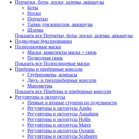
Перчатки, боты, носки, шлемы, аквашузы
Боты
Носки
Перчатки
Тапки для кораллов, аквашузы
Шлемы
Показать все Перчатки, боты, носки, шлемы, аквашузы
Подводные буксировщики
Полнолицевые маски
Маски, комплекты маска + связь
Подводная связь
Показать все Полнолицевые маски
Приборы и приборные консоли
Глубиномеры, компасы
Двух- и трехприборные консоли
Манометры
Показать все Приборы и приборные консоли
Регуляторы и октопусы
Первые и вторые ступени по отдельности
Регуляторы и октопусы Apeks
Регуляторы и октопусы Aqualung
Регуляторы и октопусы Hollis
Регуляторы и октопусы Mares
Регуляторы и октопусы Oceanic
Регуляторы и октопусы Scubapro