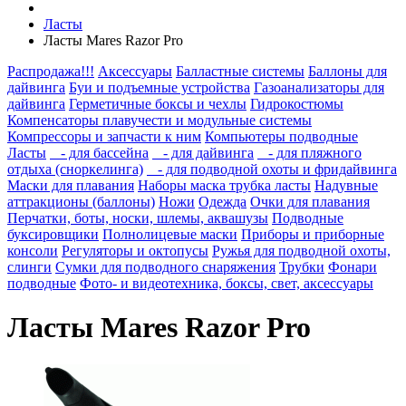
Ласты
Ласты Mares Razor Pro
Распродажа!!!
Аксессуары
Балластные системы
Баллоны для
дайвинга
Буи и подъемные устройства
Газоанализаторы для
дайвинга
Герметичные боксы и чехлы
Гидрокостюмы
Компенсаторы плавучести и модульные системы
Компрессоры и запчасти к ним
Компьютеры подводные
Ласты
- для бассейна
- для дайвинга
- для пляжного
отдыха (сноркелинга)
- для подводной охоты и фридайвинга
Маски для плавания
Наборы маска трубка ласты
Надувные
аттракционы (баллоны)
Ножи
Одежда
Очки для плавания
Перчатки, боты, носки, шлемы, аквашузы
Подводные
буксировщики
Полнолицевые маски
Приборы и приборные
консоли
Регуляторы и октопусы
Ружья для подводной охоты,
слинги
Сумки для подводного снаряжения
Трубки
Фонари
подводные
Фото- и видеотехника, боксы, свет, аксессуары
Ласты Mares Razor Pro