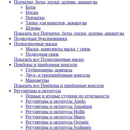
Перчатки, боты, носки, шлемы, аквашузы
Боты
Носки
Перчатки
Тапки для кораллов, аквашузы
Шлемы
Показать все Перчатки, боты, носки, шлемы, аквашузы
Подводные буксировщики
Полнолицевые маски
Маски, комплекты маска + связь
Подводная связь
Показать все Полнолицевые маски
Приборы и приборные консоли
Глубиномеры, компасы
Двух- и трехприборные консоли
Манометры
Показать все Приборы и приборные консоли
Регуляторы и октопусы
Первые и вторые ступени по отдельности
Регуляторы и октопусы Apeks
Регуляторы и октопусы Aqualung
Регуляторы и октопусы Hollis
Регуляторы и октопусы Mares
Регуляторы и октопусы Oceanic
Регуляторы и октопусы Scubapro