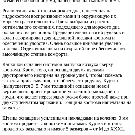
всеми его особенностями, нанесенное на ткань костюма.
Реалистичная картинка морского дна, нанесенная на
гидрокостюм воспроизводит камни и окружающую их
морскую растительность. Цвета выбраны из расчета
оптимального сочетания, подходящего для морского дна
большинства регионов. Предварительный изгиб рукавов и
колен сформирован для идеальной посадки костюма и
обеспечения удобства. Очень большое внимание уделено
отделке. Отделочные швы на открытой поре обеспечивают
высочайшую степень комфорта.
Капюшон оснащен системой выпуска воздуха сверху
костюма. Кроме того, он оснащен двумя кусками
двустороннего неопрена на уровне ушей, чтобы избежать
эффекта присасывания, что облегчает продувку. Куртка
(выпускается 3, 5, 7 мм толщиной) оснащена новой
вертикально ориентированной усиленной накладкой на
груди, что делает перезарядку ружья более простой даже при
двухступенчатом заряжании. Толщина костюма напечатана на
запястье.
Штаны оснащены усиленными накладками на коленях. 3 мм
костюм продается с короткими штанами. Куртка и штаны
продаются раздельно и имеют 5 размеров – от M до XXXL.