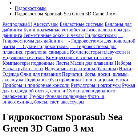
Гидрокостюмы
Гидрокостюм Sporasub Sea Green 3D Camo 3 мм
Распродажа!!!
Аксессуары
Балластные системы
Баллоны для
дайвинга
Буи и подъемные устройства
Газоанализаторы для
дайвинга
Герметичные боксы и чехлы
Гидрокостюмы
-
Гидрокостюмы для дайвинга
- Гидрокостюмы для подводной
охоты
- Сухие гидрокостюмы
- Гидрокостюмы для
плавания, триатлона, свимрана
Компенсаторы плавучести и
модульные системы
Компрессоры и запчасти к ним
Компьютеры подводные
Ласты
Маски для плавания
Наборы
маска трубка ласты
Надувные аттракционы (баллоны)
Ножи
Одежда
Очки для плавания
Перчатки, боты, носки, шлемы,
аквашузы
Подводные буксировщики
Полнолицевые маски
Приборы и приборные консоли
Регуляторы и октопусы
Ружья
для подводной охоты, слинги
Сумки для подводного
снаряжения
Трубки
Фонари подводные
Фото- и
видеотехника, боксы, свет, аксессуары
Гидрокостюм Sporasub Sea
Green 3D Camo 3 мм