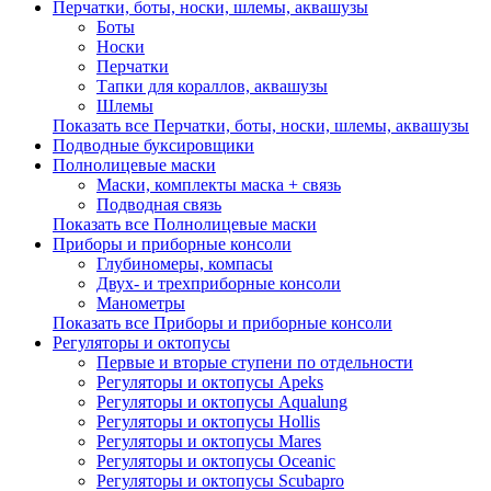
Перчатки, боты, носки, шлемы, аквашузы
Боты
Носки
Перчатки
Тапки для кораллов, аквашузы
Шлемы
Показать все Перчатки, боты, носки, шлемы, аквашузы
Подводные буксировщики
Полнолицевые маски
Маски, комплекты маска + связь
Подводная связь
Показать все Полнолицевые маски
Приборы и приборные консоли
Глубиномеры, компасы
Двух- и трехприборные консоли
Манометры
Показать все Приборы и приборные консоли
Регуляторы и октопусы
Первые и вторые ступени по отдельности
Регуляторы и октопусы Apeks
Регуляторы и октопусы Aqualung
Регуляторы и октопусы Hollis
Регуляторы и октопусы Mares
Регуляторы и октопусы Oceanic
Регуляторы и октопусы Scubapro