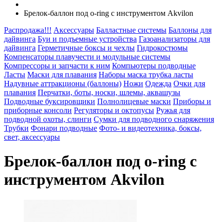
Брелок-баллон под o-ring с инструментом Akvilon
Распродажа!!!
Аксессуары
Балластные системы
Баллоны для
дайвинга
Буи и подъемные устройства
Газоанализаторы для
дайвинга
Герметичные боксы и чехлы
Гидрокостюмы
Компенсаторы плавучести и модульные системы
Компрессоры и запчасти к ним
Компьютеры подводные
Ласты
Маски для плавания
Наборы маска трубка ласты
Надувные аттракционы (баллоны)
Ножи
Одежда
Очки для
плавания
Перчатки, боты, носки, шлемы, аквашузы
Подводные буксировщики
Полнолицевые маски
Приборы и
приборные консоли
Регуляторы и октопусы
Ружья для
подводной охоты, слинги
Сумки для подводного снаряжения
Трубки
Фонари подводные
Фото- и видеотехника, боксы,
свет, аксессуары
Брелок-баллон под o-ring с
инструментом Akvilon