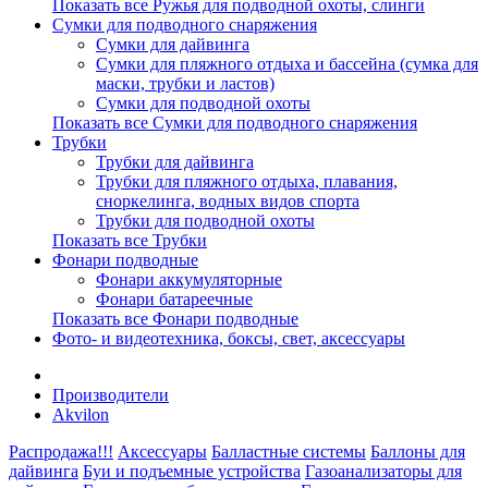
Показать все Ружья для подводной охоты, слинги
Сумки для подводного снаряжения
Сумки для дайвинга
Сумки для пляжного отдыха и бассейна (сумка для
маски, трубки и ластов)
Сумки для подводной охоты
Показать все Сумки для подводного снаряжения
Трубки
Трубки для дайвинга
Трубки для пляжного отдыха, плавания,
сноркелинга, водных видов спорта
Трубки для подводной охоты
Показать все Трубки
Фонари подводные
Фонари аккумуляторные
Фонари батареечные
Показать все Фонари подводные
Фото- и видеотехника, боксы, свет, аксессуары
Производители
Akvilon
Распродажа!!!
Аксессуары
Балластные системы
Баллоны для
дайвинга
Буи и подъемные устройства
Газоанализаторы для