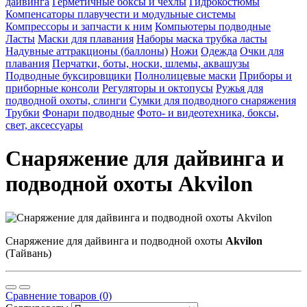
дайвинга
Герметичные боксы и чехлы
Гидрокостюмы
Компенсаторы плавучести и модульные системы
Компрессоры и запчасти к ним
Компьютеры подводные
Ласты
Маски для плавания
Наборы маска трубка ласты
Надувные аттракционы (баллоны)
Ножи
Одежда
Очки для
плавания
Перчатки, боты, носки, шлемы, аквашузы
Подводные буксировщики
Полнолицевые маски
Приборы и
приборные консоли
Регуляторы и октопусы
Ружья для
подводной охоты, слинги
Сумки для подводного снаряжения
Трубки
Фонари подводные
Фото- и видеотехника, боксы,
свет, аксессуары
Снаряжение для дайвинга и
подводной охоты Akvilon
Снаряжение для дайвинга и подводной охоты
Akvilon
(Тайвань)
Сравнение товаров (0)