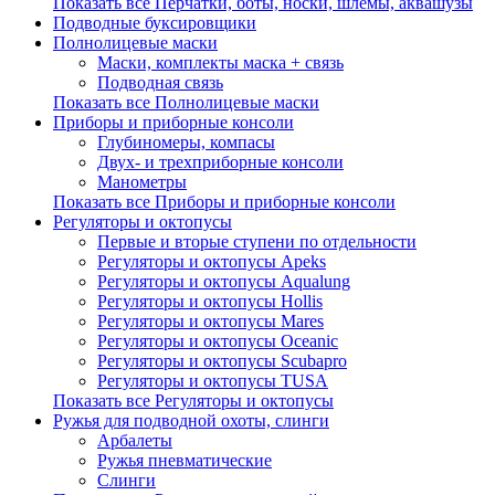
Показать все Перчатки, боты, носки, шлемы, аквашузы
Подводные буксировщики
Полнолицевые маски
Маски, комплекты маска + связь
Подводная связь
Показать все Полнолицевые маски
Приборы и приборные консоли
Глубиномеры, компасы
Двух- и трехприборные консоли
Манометры
Показать все Приборы и приборные консоли
Регуляторы и октопусы
Первые и вторые ступени по отдельности
Регуляторы и октопусы Apeks
Регуляторы и октопусы Aqualung
Регуляторы и октопусы Hollis
Регуляторы и октопусы Mares
Регуляторы и октопусы Oceanic
Регуляторы и октопусы Scubapro
Регуляторы и октопусы TUSA
Показать все Регуляторы и октопусы
Ружья для подводной охоты, слинги
Арбалеты
Ружья пневматические
Слинги