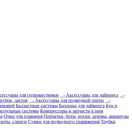
ессуары для гидрокостюмов
- Аксессуары для дайвинга
-
рубок, ластов
- Аксессуары для подводной охоты
-
фонарей
Балластные системы
Баллоны для дайвинга
Буи и
модульные системы
Компрессоры и запчасти к ним
да
Очки для плавания
Перчатки, боты, носки, шлемы, аквашузы
охоты, слинги
Сумки для подводного снаряжения
Трубки