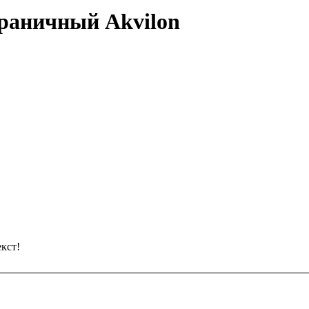
раничный Akvilon
кст!