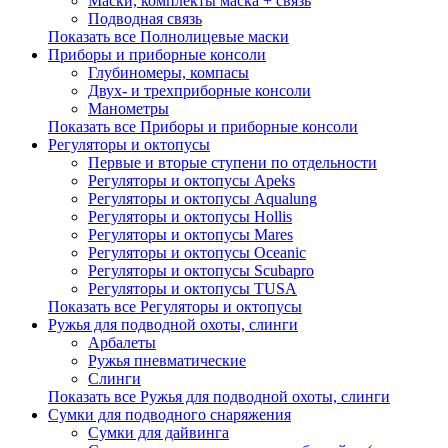
Маски, комплекты маска + связь
Подводная связь
Показать все Полнолицевые маски
Приборы и приборные консоли
Глубиномеры, компасы
Двух- и трехприборные консоли
Манометры
Показать все Приборы и приборные консоли
Регуляторы и октопусы
Первые и вторые ступени по отдельности
Регуляторы и октопусы Apeks
Регуляторы и октопусы Aqualung
Регуляторы и октопусы Hollis
Регуляторы и октопусы Mares
Регуляторы и октопусы Oceanic
Регуляторы и октопусы Scubapro
Регуляторы и октопусы TUSA
Показать все Регуляторы и октопусы
Ружья для подводной охоты, слинги
Арбалеты
Ружья пневматические
Слинги
Показать все Ружья для подводной охоты, слинги
Сумки для подводного снаряжения
Сумки для дайвинга