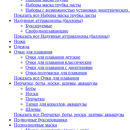
Наборы маска трубка ласты
Наборы с возможностью установки диоптрических 
Показать все Наборы маска трубка ласты
Надувные аттракционы (баллоны)
Буксируемые
Свободноплавающие
Показать все Надувные аттракционы (баллоны)
Ножи
Одежда
Очки для плавания
Очки для плавания детские
Очки для плавания классические
Очки для плавания с диоптриями
Очки-полумаски для плавания
Показать все Очки для плавания
Перчатки, боты, носки, шлемы, аквашузы
Боты
Носки
Перчатки
Тапки для кораллов, аквашузы
Шлемы
Показать все Перчатки, боты, носки, шлемы, аквашузы
Подводные буксировщики
Полнолицевые маски