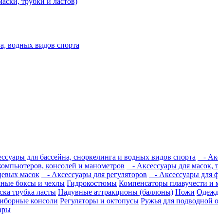
аски, трубки и ластов)
а, водных видов спорта
ссуары для бассейна, сноркелинга и водных видов спорта
- Акс
компьютеров, консолей и манометров
- Аксессуары для масок, т
цевых масок
- Аксессуары для регуляторов
- Аксессуары для 
ные боксы и чехлы
Гидрокостюмы
Компенсаторы плавучести и 
ска трубка ласты
Надувные аттракционы (баллоны)
Ножи
Одеж
иборные консоли
Регуляторы и октопусы
Ружья для подводной 
уары