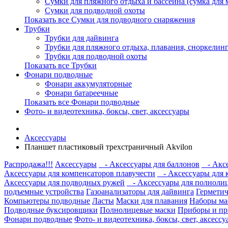
Сумки для пляжного отдыха и бассейна (сумка для м
Сумки для подводной охоты
Показать все Сумки для подводного снаряжения
Трубки
Трубки для дайвинга
Трубки для пляжного отдыха, плавания, сноркелинг
Трубки для подводной охоты
Показать все Трубки
Фонари подводные
Фонари аккумуляторные
Фонари батареечные
Показать все Фонари подводные
Фото- и видеотехника, боксы, свет, аксессуары
Аксессуары
Планшет пластиковый трехстраничный Akvilon
Распродажа!!!
Аксессуары
- Аксессуары для баллонов
- Аксе
Аксессуары для компенсаторов плавучести
- Аксессуары для 
Аксессуары для подводных ружей
- Аксессуары для полноли
подъемные устройства
Газоанализаторы для дайвинга
Герметич
Компьютеры подводные
Ласты
Маски для плавания
Наборы ма
Подводные буксировщики
Полнолицевые маски
Приборы и пр
Фонари подводные
Фото- и видеотехника, боксы, свет, аксесс