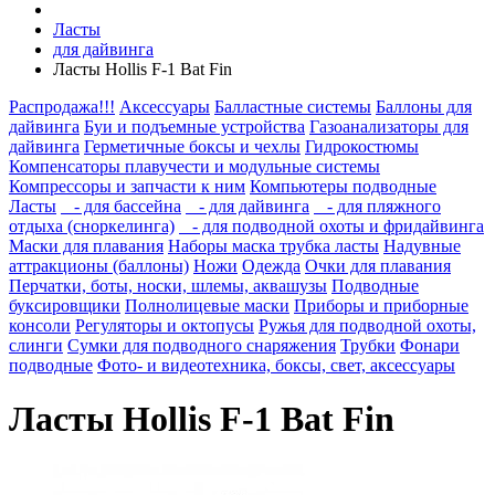
Ласты
для дайвинга
Ласты Hollis F-1 Bat Fin
Распродажа!!!
Аксессуары
Балластные системы
Баллоны для
дайвинга
Буи и подъемные устройства
Газоанализаторы для
дайвинга
Герметичные боксы и чехлы
Гидрокостюмы
Компенсаторы плавучести и модульные системы
Компрессоры и запчасти к ним
Компьютеры подводные
Ласты
- для бассейна
- для дайвинга
- для пляжного
отдыха (сноркелинга)
- для подводной охоты и фридайвинга
Маски для плавания
Наборы маска трубка ласты
Надувные
аттракционы (баллоны)
Ножи
Одежда
Очки для плавания
Перчатки, боты, носки, шлемы, аквашузы
Подводные
буксировщики
Полнолицевые маски
Приборы и приборные
консоли
Регуляторы и октопусы
Ружья для подводной охоты,
слинги
Сумки для подводного снаряжения
Трубки
Фонари
подводные
Фото- и видеотехника, боксы, свет, аксессуары
Ласты Hollis F-1 Bat Fin