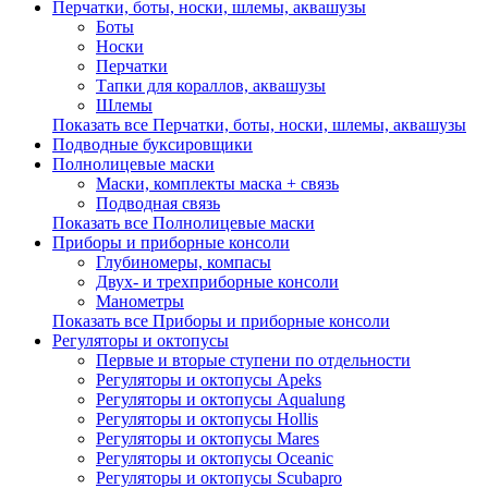
Перчатки, боты, носки, шлемы, аквашузы
Боты
Носки
Перчатки
Тапки для кораллов, аквашузы
Шлемы
Показать все Перчатки, боты, носки, шлемы, аквашузы
Подводные буксировщики
Полнолицевые маски
Маски, комплекты маска + связь
Подводная связь
Показать все Полнолицевые маски
Приборы и приборные консоли
Глубиномеры, компасы
Двух- и трехприборные консоли
Манометры
Показать все Приборы и приборные консоли
Регуляторы и октопусы
Первые и вторые ступени по отдельности
Регуляторы и октопусы Apeks
Регуляторы и октопусы Aqualung
Регуляторы и октопусы Hollis
Регуляторы и октопусы Mares
Регуляторы и октопусы Oceanic
Регуляторы и октопусы Scubapro