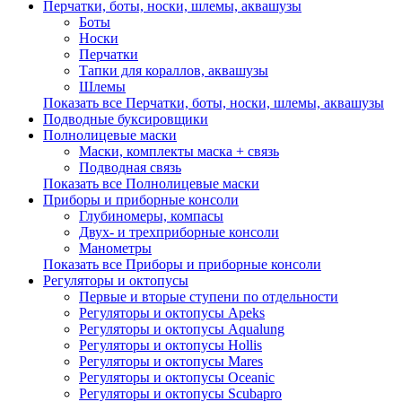
Перчатки, боты, носки, шлемы, аквашузы
Боты
Носки
Перчатки
Тапки для кораллов, аквашузы
Шлемы
Показать все Перчатки, боты, носки, шлемы, аквашузы
Подводные буксировщики
Полнолицевые маски
Маски, комплекты маска + связь
Подводная связь
Показать все Полнолицевые маски
Приборы и приборные консоли
Глубиномеры, компасы
Двух- и трехприборные консоли
Манометры
Показать все Приборы и приборные консоли
Регуляторы и октопусы
Первые и вторые ступени по отдельности
Регуляторы и октопусы Apeks
Регуляторы и октопусы Aqualung
Регуляторы и октопусы Hollis
Регуляторы и октопусы Mares
Регуляторы и октопусы Oceanic
Регуляторы и октопусы Scubapro