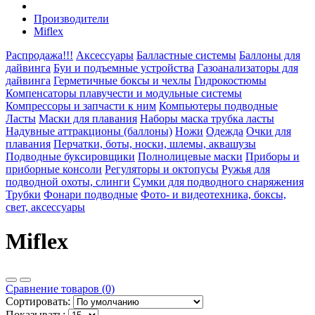
Производители
Miflex
Распродажа!!!
Аксессуары
Балластные системы
Баллоны для
дайвинга
Буи и подъемные устройства
Газоанализаторы для
дайвинга
Герметичные боксы и чехлы
Гидрокостюмы
Компенсаторы плавучести и модульные системы
Компрессоры и запчасти к ним
Компьютеры подводные
Ласты
Маски для плавания
Наборы маска трубка ласты
Надувные аттракционы (баллоны)
Ножи
Одежда
Очки для
плавания
Перчатки, боты, носки, шлемы, аквашузы
Подводные буксировщики
Полнолицевые маски
Приборы и
приборные консоли
Регуляторы и октопусы
Ружья для
подводной охоты, слинги
Сумки для подводного снаряжения
Трубки
Фонари подводные
Фото- и видеотехника, боксы,
свет, аксессуары
Miflex
Сравнение товаров (0)
Сортировать:
Показывать: